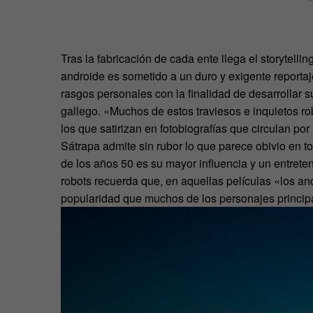
Tras la fabricación de cada ente llega el storytell
androide es sometido a un duro y exigente reportaje
rasgos personales con la finalidad de desarrollar su
gallego. «Muchos de estos traviesos e inquietos r
los que satirizan en fotobiografías que circulan por
Sátrapa admite sin rubor lo que parece obivio en to
de los años 50 es su mayor influencia y un entret
robots recuerda que, en aquellas películas «los a
popularidad que muchos de los personajes principa