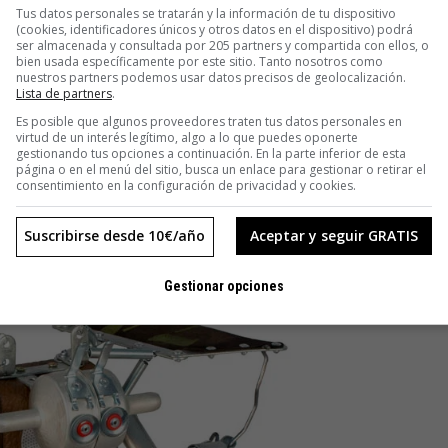
Tus datos personales se tratarán y la información de tu dispositivo
(cookies, identificadores únicos y otros datos en el dispositivo) podrá
contrachapados, a modo de cómics con una alta carga crítica.
ser almacenada y consultada por 205 partners y compartida con ellos, o
asual» aparecieron los primeros androides. «Ocurrió sin más»,
bien usada específicamente por este sitio. Tanto nosotros como
nuestros partners podemos usar datos precisos de geolocalización.
icrisis perfecta: crisis personal, crisis profesional y crisis
Lista de partners
.
Es posible que algunos proveedores traten tus datos personales en
ría de Androides, una pequeña empresa que dio cobijo a los
virtud de un interés legítimo, algo a lo que puedes oponerte
gestionando tus opciones a continuación. En la parte inferior de esta
edentes del desguace de diversos aparatos y artilugios:
página o en el menú del sitio, busca un enlace para gestionar o retirar el
domésticos, lámparas o maderas», dice.
consentimiento en la configuración de privacidad y cookies.
Suscribirse desde 10€/año
Aceptar y seguir GRATIS
Gestionar opciones