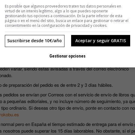
SUSCRIBIRME
Es posible que algunos proveedores traten tus datos personales en
virtud de un interés legítimo, algo a lo que puedes oponerte
gestionando tus opciones a continuación. En la parte inferior de esta
página o en el menú del sitio, busca un enlace para gestionar o retirar el
consentimiento en la configuración de privacidad y cookies.
Suscribirse desde 10€/año
Aceptar y seguir GRATIS
s precios incluyen IVA.
Gestionar opciones
ripciones incluyen los cuatro números que se editan al año. Las fec
eden variar, siendo estas avisadas a través del correo electrónico
onado.
o de preparación del pedido es de entre 2 y 3 días hábiles.
s pedidos se envían por Correos con el servicio de envío de libros qu
o a pequeñas editoriales, y no incluye número de seguimiento, ya qu
 tipo ordinario. Si deseas otro tipo de envío, ponte en contacto con n
rokobu.es
 normal pero en España el tiempo estimado de entrega para el envío 
s nosotros puede superar los 15 días laborables. No obstante, si el p