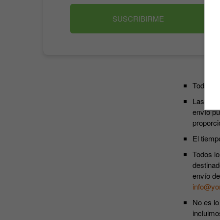
SUSCRIBIRME
Todos lo
Las susc
envío pu
proporci
El tiemp
Todos lo
destinad
envío de
info@yo
No es lo
incluimo