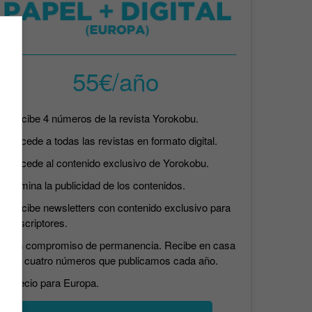
55€/año
Recibe 4 números de la revista Yorokobu.
Accede a todas las revistas en formato digital.
Accede al contenido exclusivo de Yorokobu.
Elimina la publicidad de los contenidos.
Recibe newsletters con contenido exclusivo para
suscriptores.
Sin compromiso de permanencia. Recibe en casa
los cuatro números que publicamos cada año.
Precio para Europa.