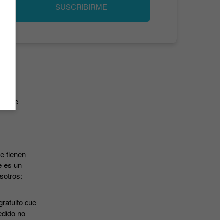
SUSCRIBIRME
has de
e tienen
e es un
osotros:
gratuito que
edido no