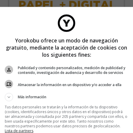
35€/año
Yorokobu ofrece un modo de navegación
gratuito, mediante la aceptación de cookies con
Recibe 4 números de la revista Yorokobu.
los siguientes fines:
Accede a todas las revistas en formato digital.
Publicidad y contenido personalizados, medición de publicidad y
Accede al contenido exclusivo de Yorokobu.
contenido, investigación de audiencia y desarrollo de servicios
Elimina la publicidad de los contenidos.
Almacenar la información en un dispositivo y/o acceder a ella
Recibe newsletters con contenido exclusivo para
suscriptores.
Más información
Sin compromiso de permanencia. Recibe en casa
Tus datos personales se tratarán y la información de tu dispositivo
los cuatro números que publicamos cada año.
(cookies, identificadores únicos y otros datos en el dispositivo) podrá
ser almacenada y consultada por 205 partners y compartida con ellos, o
Precio para la península y Baleares.
bien usada específicamente por este sitio. Tanto nosotros como
nuestros partners podemos usar datos precisos de geolocalización.
Lista de partners
.