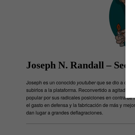
Joseph N. Randall – Secr
Joseph es un conocido
youtuber
que se dio a cono
subirlos a la plataforma. Reconvertido a agitador m
popular por sus radicales posiciones en contra de l
el gasto en defensa y la fabricación de más y mej
dan lugar a grandes deflagraciones.