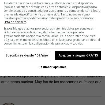
Tus datos personales se tratarán y la información de tu dispositivo
(cookies, identificadores únicos y otros datos en el dispositivo) podrá
ser almacenada y consultada por 205 partners y compartida con ellos, o
bien usada específicamente por este sitio. Tanto nosotros como
nuestros partners podemos usar datos precisos de geolocalización.
Lista de partners
.
Es posible que algunos proveedores traten tus datos personales en
virtud de un interés legítimo, algo a lo que puedes oponerte
gestionando tus opciones a continuación. En la parte inferior de esta
página o en el menú del sitio, busca un enlace para gestionar o retirar el
consentimiento en la configuración de privacidad y cookies.
etario de defensa
Suscribirse desde 10€/año
Aceptar y seguir GRATIS
cer hace unos años por prender sus
peos
con un mechero y
Gestionar opciones
ediático en la red social X, en los últimos tiempos fue muy
a gestión del ejército de su país. Férreo defensor de aumentar
or armamento nuclear. Muy fan de las reacciones químicas que