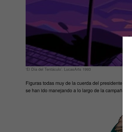
‘El Día del Tentáculo’. LucasArts 1993
Figuras todas muy de la cuerda del presidente elec
se han ido manejando a lo largo de la campaña.