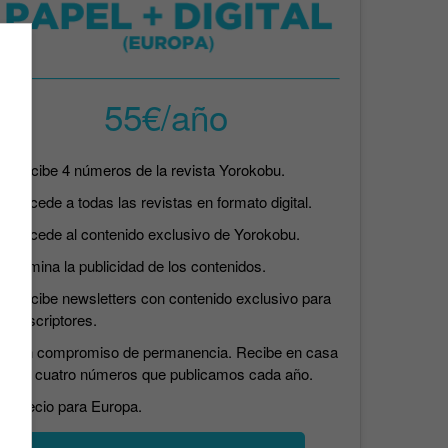
55€/año
Recibe 4 números de la revista Yorokobu.
Accede a todas las revistas en formato digital.
Accede al contenido exclusivo de Yorokobu.
Elimina la publicidad de los contenidos.
Recibe newsletters con contenido exclusivo para
suscriptores.
Sin compromiso de permanencia. Recibe en casa
los cuatro números que publicamos cada año.
Precio para Europa.