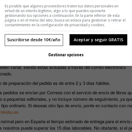
SUSCRIBIRME
Es posible que algunos proveedores traten tus datos personales en
virtud de un interés legítimo, algo a lo que puedes oponerte
gestionando tus opciones a continuación. En la parte inferior de esta
página o en el menú del sitio, busca un enlace para gestionar o retirar el
consentimiento en la configuración de privacidad y cookies.
Suscribirse desde 10€/año
Aceptar y seguir GRATIS
s precios incluyen IVA.
Gestionar opciones
ripciones incluyen los cuatro números que se editan al año. Las fec
eden variar, siendo estas avisadas a través del correo electrónico
onado.
o de preparación del pedido es de entre 2 y 3 días hábiles.
s pedidos se envían por Correos con el servicio de envío de libros qu
o a pequeñas editoriales, y no incluye número de seguimiento, ya qu
 tipo ordinario. Si deseas otro tipo de envío, ponte en contacto con n
rokobu.es
 normal pero en España el tiempo estimado de entrega para el envío 
s nosotros puede superar los 15 días laborables. No obstante, si el p