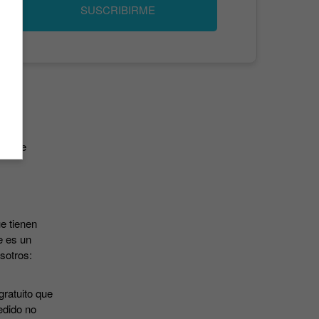
SUSCRIBIRME
has de
e tienen
e es un
osotros:
gratuito que
edido no