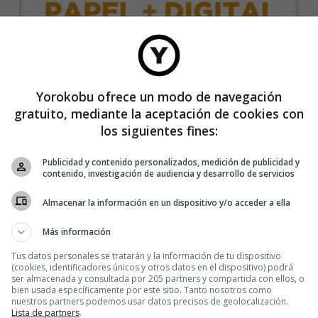
35€/año
Yorokobu ofrece un modo de navegación
gratuito, mediante la aceptación de cookies con
Recibe 4 números de la revista Yorokobu.
los siguientes fines:
Accede a todas las revistas en formato digital.
Publicidad y contenido personalizados, medición de publicidad y
Accede al contenido exclusivo de Yorokobu.
contenido, investigación de audiencia y desarrollo de servicios
Elimina la publicidad de los contenidos.
Almacenar la información en un dispositivo y/o acceder a ella
Recibe newsletters con contenido exclusivo para
suscriptores.
Más información
Sin compromiso de permanencia. Recibe en casa
Tus datos personales se tratarán y la información de tu dispositivo
los cuatro números que publicamos cada año.
(cookies, identificadores únicos y otros datos en el dispositivo) podrá
ser almacenada y consultada por 205 partners y compartida con ellos, o
Precio para la península y Baleares.
bien usada específicamente por este sitio. Tanto nosotros como
nuestros partners podemos usar datos precisos de geolocalización.
Lista de partners
.