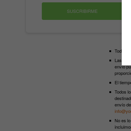
SUSCRIBIRME
Todos lo
Las susc
envío pu
proporci
El tiemp
Todos lo
destinad
envío de
info@yo
No es lo
incluimo