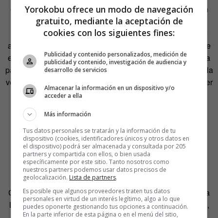
Yorokobu ofrece un modo de navegación
explicaba Milá el nacimiento de esta idea—. Nos faltaban
gratuito, mediante la aceptación de
elementos para dar a los espacios una estética más
cookies con los siguientes fines:
actualizada. Un día encontré un globo y me gustó. No fue
algo dibujado por mí, sino que ya existía. Entonces traté de
Publicidad y contenido personalizados, medición de
encontrarle una aplicación y fue esta: meterlo en una cesta
publicidad y contenido, investigación de audiencia y
para poder transportarlo de un sitio a otro. Enseguida hice la
desarrollo de servicios
versión pequeña, pero de esa sí que tuve que mandar hacer
Almacenar la información en un dispositivo y/o
el globo».
acceder a ella
Más información
Gracias a esa libertad de transportarla y colocarla donde
quisiera que su diseño permitía al usuario, Miguel Milá
Tus datos personales se tratarán y la información de tu
dispositivo (cookies, identificadores únicos y otros datos en
definía a su lámpara Cesta como una «linterna mágica».
el dispositivo) podrá ser almacenada y consultada por 205
partners y compartida con ellos, o bien usada
específicamente por este sitio. Tanto nosotros como
Lámpara Lorosae
nuestros partners podemos usar datos precisos de
geolocalización.
Lista de partners
.
Es posible que algunos proveedores traten tus datos
Creada en 1999 por
Álvaro Siza
para la firma Reggiani, la
personales en virtud de un interés legítimo, algo a lo que
Lorosae (cuyo significado es ‘lugar donde nace el sol’) es,
puedes oponerte gestionando tus opciones a continuación.
En la parte inferior de esta página o en el menú del sitio,
en realidad, un reflejo de la arquitectura de Siza: limpia y