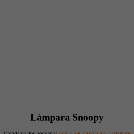
Lámpara Snoopy
Creada por los hermanos
Achile y Pier Giacomo Castiglioni