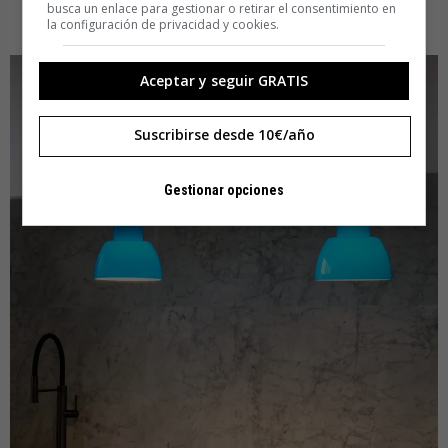
busca un enlace para gestionar o retirar el consentimiento en
directa, precisa y sutil.
la configuración de privacidad y cookies.
Aceptar y seguir GRATIS
Suscribirse desde 10€/año
Gestionar opciones