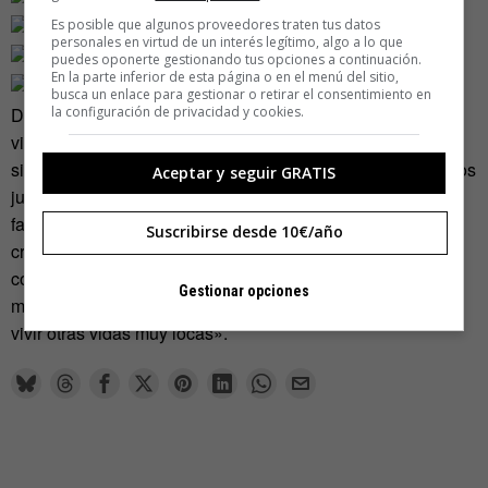
Es posible que algunos proveedores traten tus datos
personales en virtud de un interés legítimo, algo a lo que
puedes oponerte gestionando tus opciones a continuación.
En la parte inferior de esta página o en el menú del sitio,
busca un enlace para gestionar o retirar el consentimiento en
la configuración de privacidad y cookies.
Dejamos la entrevista donde la empezamos: con los
videojuegos que tanto condicionan su trabajo. «Desde
siempre he estado con un mando o un joystick en las manos
Aceptar y seguir GRATIS
jugando a lo que se tercie. Supongo que lo que mas me
fascina de los videojuegos es la capacidad que tienen de
Suscribirse desde 10€/año
crear todo un universo nuevo y diferente de lo que
conocemos, y que encima te invita a formar parte de ese
Gestionar opciones
mundo, siendo tú el protagonista. Al fin y al cabo te invita a
vivir otras vidas muy locas».