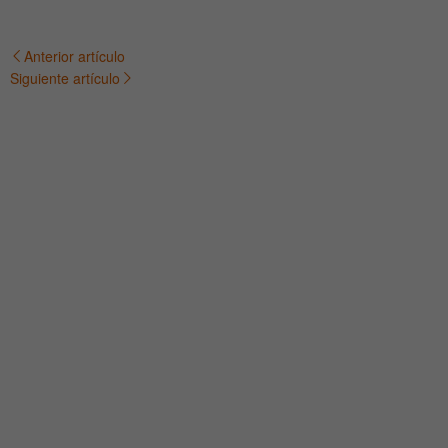
Anterior artículo
Navegación
Siguiente artículo
de
entradas