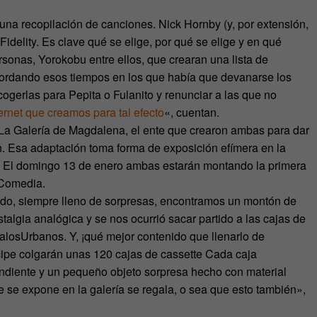
una recopilación de canciones. Nick Hornby (y, por extensión,
idelity. Es clave qué se elige, por qué se elige y en qué
rsonas, Yorokobu entre ellos, que crearan una lista de
cordando esos tiempos en los que había que devanarse los
ogerlas para Pepita o Fulanito y renunciar a las que no
ernet que creamos para tal efecto
«, cuentan.
 La Galería de Magdalena, el ente que crearon ambas para dar
an. Esa adaptación toma forma de exposición efímera en la
id. El domingo 13 de enero ambas estarán montando la primera
 Comedia.
ado, siempre lleno de sorpresas, encontramos un montón de
stalgia analógica y se nos ocurrió sacar partido a las cajas de
alosUrbanos. Y, ¡qué mejor contenido que llenarlo de
íncipe colgarán unas 120 cajas de cassette Cada caja
spondiente y un pequeño objeto sorpresa hecho con material
ue se expone en la galería se regala, o sea que esto también»,