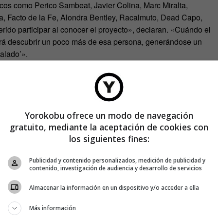
icos como Perico Sambeat, Javier Colina, Marc Miralta,
, Facto de la Fe, Alondra Bentley, Racalmuto, Dead Capo,
ido participar al conocer el proyecto», declaran. «Cuándo el
odrá descubrir un poco más de esa persona, generándose un
galado’».
n llegando listas de reproducción, «por lo que seguramente,
 regalando música. Nos encantaría que las personas que se
en el proyecto y se animaran a participar pudiendo
riademusica@gmail.com o a lagaleriademagdalena@gmail.com
Yorokobu ofrece un modo de navegación
gratuito, mediante la aceptación de cookies con
r una lista de reproducción de duración máxima 60 minutos o
los siguientes fines:
as canciones en Spotify , o todas en Grooveshark, o en
 para poderlas subir a lagaleriademusica.tumblr.com».
Publicidad y contenido personalizados, medición de publicidad y
contenido, investigación de audiencia y desarrollo de servicios
Almacenar la información en un dispositivo y/o acceder a ella
Más información