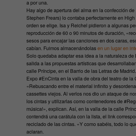
a por una.
Hay algo de apertura del alma en la confección de 
Stephen Frears) lo contaba perfectamente en High F
orden se elige. Isa y Reichel pidieron a algunas pe
reproducción de 60 o 90 minutos de duración, «re
sesos para encajar las canciones en dos caras, esc
cabían. Fuimos almacenándolas
en un lugar en int
Solo quedaba adaptar esa idea a la naturaleza de
salida a las propuestas artísticas que desarrollab
calle Príncipe, en el Barrio de las Letras de Madr
Expo #EnCinta en la valla de obra del teatro de la
«Rebuscando entre el material infinito y desorden
cassettes viejos. Al verlos nos dio un ataque de no
los cintas y utilizarlas como contenedores de #Reg
música!», explican. Así, en la valla de la calle Pr
contendrá una carátula con la lista, el link corre
reciclado de las cintas. «Y como sabéis, todo lo q
aclaran.