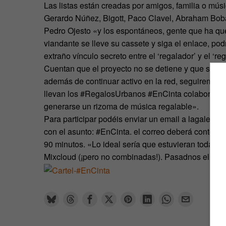
Las listas están creadas por amigos, familia o mús
Gerardo Núñez, Bigott, Paco Clavel, Abraham Boba
Pedro Ojesto «y los espontáneos, gente que ha quer
viandante se lleve su cassete y siga el enlace, p
extraño vínculo secreto entre el ‘regalador’ y el ‘re
Cuentan que el proyecto no se detiene y que sigue
además de continuar activo en la red, seguiremos
llevan los #RegalosUrbanos #EnCinta colaborasen 
generarse un rizoma de música regalable».
Para participar podéis enviar un email a lagale
con el asunto: #EnCinta. el correo deberá contene
90 minutos. «Lo ideal sería que estuvieran todas l
Mixcloud (¡pero no combinadas!). Pasadnos el link