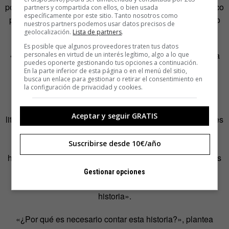
población nos lleva a contar una única historia, con un único
partners y compartida con ellos, o bien usada
específicamente por este sitio. Tanto nosotros como
personaje protagonista y, además, basada en un concepto
nuestros partners podemos usar datos precisos de
bastante heroico del pasado»[/pullquote]
geolocalización.
Lista de partners
.
Es posible que algunos proveedores traten tus datos
«Aristóteles decía que la literatura es más filosófica que la
personales en virtud de un interés legítimo, algo a lo que
puedes oponerte gestionando tus opciones a continuación.
historia porque no se queda en lo que ha ocurrido, en el
En la parte inferior de esta página o en el menú del sitio,
busca un enlace para gestionar o retirar el consentimiento en
dato, sino que imagina lo que debería o podría haber
la configuración de privacidad y cookies.
ocurrido. Yo intento también, en la medida de lo posible,
emplear la imaginación y recursos que proceden de la
Aceptar y seguir GRATIS
literatura, como es el hecho de presentar a estos personajes
como si fueran también parte de una trama. Introduzco
Suscribirse desde 10€/año
algunos elementos que tienen un carácter narrativo para
humanizarlo, para humanizar a estos personajes y que nos
sirvan como ejemplo, en el buen sentido de la palabra, y
Gestionar opciones
que podamos aprender algo a través de conocer su
historia».
«¿Por qué es necesario contar esta historia?», plantea