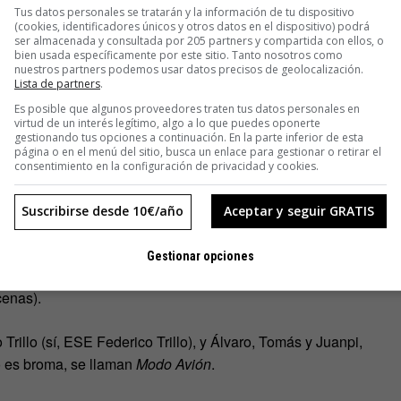
andartes vuelven a encarnar una rivalidad sana y muy de
Tus datos personales se tratarán y la información de tu dispositivo
(cookies, identificadores únicos y otros datos en el dispositivo) podrá
ser almacenada y consultada por 205 partners y compartida con ellos, o
bien usada específicamente por este sitio. Tanto nosotros como
nuestros partners podemos usar datos precisos de geolocalización.
enar el Palacio de Deportes de la Comunidad de Madrid –
Lista de partners
.
or el camino abierto por los pioneros,
Modo Avión
sueña con
Es posible que algunos proveedores traten tus datos personales en
 Viso, las vacaciones en barco, los partidos de polo, las
virtud de un interés legítimo, algo a lo que puedes oponerte
gestionando tus opciones a continuación. En la parte inferior de esta
ta y
sigarrito
canalla, Emidio Tucci, Café Quijano y un sonido
página o en el menú del sitio, busca un enlace para gestionar o retirar el
opa del Rey por el Real Madrid contra el Leganés. Oops,
consentimiento en la configuración de privacidad y cookies.
Suscribirse desde 10€/año
Aceptar y seguir GRATIS
 la calle Génova aparece en los antecedentes de ambos.
Gestionar opciones
 Gerardo Díaz-Ferrán (sí, ESE Díaz-Ferrán) y Willy
cenas).
 Trillo (sí, ESE Federico Trillo), y Álvaro, Tomás y Juanpi,
o es broma, se llaman
Modo Avión
.