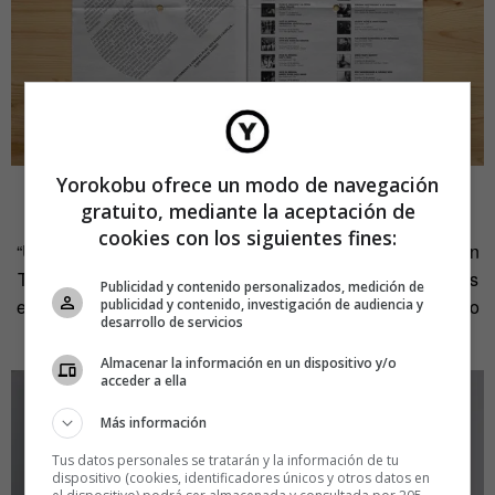
Yorokobu ofrece un modo de navegación
Cantamanyanes
gratuito, mediante la aceptación de
cookies con los siguientes fines:
“Unos amigos hicieron una pequeña producción de vino en
Tivissa. Es una serie limitada de 600 botellas submergidas
Publicidad y contenido personalizados, medición de
en pintura. Ninguna es igual. Lo bueno de hacerlas a mano
publicidad y contenido, investigación de audiencia y
desarrollo de servicios
es que ninguna te sale igual”.
Almacenar la información en un dispositivo y/o
acceder a ella
Más información
Tus datos personales se tratarán y la información de tu
dispositivo (cookies, identificadores únicos y otros datos en