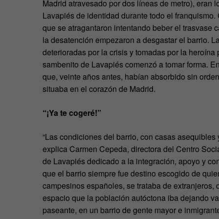
Madrid atravesado por dos líneas de metro), eran l
Lavapiés de identidad durante todo el franquismo.
que se atragantaron intentando beber el trasvase 
la desatención empezaron a desgastar el barrio. L
deterioradas por la crisis y tomadas por la heroína
sambenito de Lavapiés comenzó a tomar forma. En r
que, veinte años antes, habían absorbido sin orden 
situaba en el corazón de Madrid.
“¡Ya te cogeré!”
“Las condiciones del barrio, con casas asequibles 
explica Carmen Cepeda, directora del Centro Socia
de Lavapiés dedicado a la integración, apoyo y co
que el barrio siempre fue destino escogido de quie
campesinos españoles, se trataba de extranjeros, q
espacio que la población autóctona iba dejando vac
paseante, en un barrio de gente mayor e inmigrante