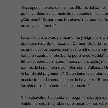
“Esa época fue una de las más difíciles del barri
por la ventana de su modesto despacho en la asoci
¿Carreras? “Sí, carreras. Un chaval marroquí corrien
no se ve, por suerte”.
Lavapiés mezcló droga, abandono y migración. Un e
que dejar muy claro –expresa Carmen Cepeda– que a
es que, a veces todavía, son dos términos que hay q
había en cualquier otro barrio popular de Madrid”, 
90 (se supone que la peor época de Lavapiés) mues
barrios de la periferia madrileña, como Vallecas, 
la banda del pegamento”. Quien toma la palabra es 
asociaciones de comerciantes de Lavapiés. ”Eran 
los chinos, e iban todo el día colocados”.
Y tan chavales. La banda del pegamento, cuyo recu
veinte menores magrebíes que tenían aterrorizado 