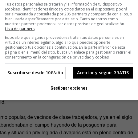
Tus datos personales se tratarán y la información de tu dispositivo
(cookies, identificadores únicos y otros datos en el dispositivo) podrá
ser almacenada y consultada por 205 partners y compartida con ellos, o
bien usada específicamente por este sitio. Tanto nosotros como
nuestros partners podemos usar datos precisos de geolocalización.
Lista de partners
.
Es posible que algunos proveedores traten tus datos personales en
virtud de un interés legítimo, algo a lo que puedes oponerte
gestionando tus opciones a continuación. En la parte inferior de esta
página o en el menú del sitio, busca un enlace para gestionar o retirar el
consentimiento en la configuración de privacidad y cookies.
cambió. Muchos vecinos sefardíes se fueron y otros se
Suscribirse desde 10€/año
Aceptar y seguir GRATIS
de conversos optó por llamarse Manolo o Manola, el nombre
e Lavapiés, en Madrid, se les llame ‘manolos’, apodo que
Gestionar opciones
ña, el barrio ‘rival’ del norte. Ambos sobrenombres se
id.
o popular, de vecinos de clase trabajadora, y ya en el siglo
e abandonaban el campo huyendo de la posguerra para
s y situación privilegiada (Lavapiés está en pleno centro de