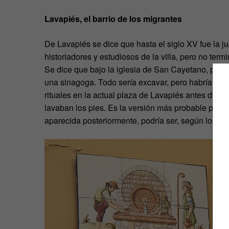
Lavapiés, el barrio de los migrantes
De Lavapiés se dice que hasta el siglo XV fue la j
historiadores y estudiosos de la villa, pero no ter
Se dice que bajo la iglesia de San Cayetano, patrón
una sinagoga. Todo sería excavar, pero habría que t
rituales en la actual plaza de Lavapiés antes de ac
lavaban los pies. Es la versión más probable para 
aparecida posteriormente, podría ser, según los his