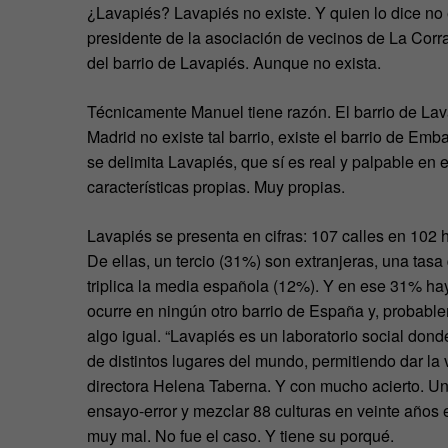
¿Lavapiés? Lavapiés no existe. Y quien lo dice no 
presidente de la asociación de vecinos de La Cor
del barrio de Lavapiés. Aunque no exista.
Técnicamente Manuel tiene razón. El barrio de Lava
Madrid no existe tal barrio, existe el barrio de Emba
se delimita Lavapiés, que sí es real y palpable en 
características propias. Muy propias.
Lavapiés se presenta en cifras: 107 calles en 102
De ellas, un tercio (31%) son extranjeras, una tas
triplica la media española (12%). Y en ese 31% ha
ocurre en ningún otro barrio de España y, probab
algo igual. “Lavapiés es un laboratorio social don
de distintos lugares del mundo, permitiendo dar la vu
directora Helena Taberna. Y con mucho acierto. Un
ensayo-error y mezclar 88 culturas en veinte años
muy mal. No fue el caso. Y tiene su porqué.