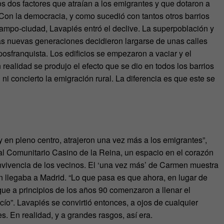
os dos factores que atraían a los emigrantes y que dotaron a
 Con la democracia, y como sucedió con tantos otros barrios
campo-ciudad, Lavapiés entró el declive. La superpoblación y
as nuevas generaciones decidieron largarse de unas calles
 posfranquista. Los edificios se empezaron a vaciar y el
ealidad se produjo el efecto que se dio en todos los barrios
ni concierto la emigración rural. La diferencia es que este se
y en pleno centro, atrajeron una vez más a los emigrantes”,
l Comunitario Casino de la Reina, un espacio en el corazón
nvivencia de los vecinos. El ‘una vez más’ de Carmen muestra
n llegaba a Madrid. “Lo que pasa es que ahora, en lugar de
ue a principios de los años 90 comenzaron a llenar el
ío”. Lavapiés se convirtió entonces, a ojos de cualquier
s. En realidad, y a grandes rasgos, así era.