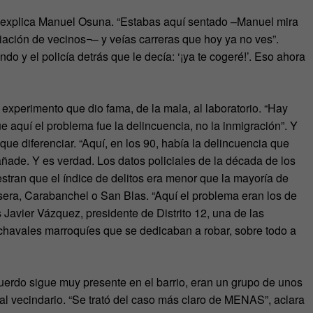
o”, explica Manuel Osuna. “Estabas aquí sentado –Manuel mira
ación de vecinos¬– y veías carreras que hoy ya no ves”.
do y el policía detrás que le decía: ‘¡ya te cogeré!’. Eso ahora
xperimento que dio fama, de la mala, al laboratorio. “Hay
quí el problema fue la delincuencia, no la inmigración”. Y
ue diferenciar. “Aquí, en los 90, había la delincuencia que
añade. Y es verdad. Los datos policiales de la década de los
tran que el índice de delitos era menor que la mayoría de
Usera, Carabanchel o San Blas. “Aquí el problema eran los de
Javier Vázquez, presidente de Distrito 12, una de las
chavales marroquíes que se dedicaban a robar, sobre todo a
erdo sigue muy presente en el barrio, eran un grupo de unos
al vecindario. “Se trató del caso más claro de MENAS”, aclara