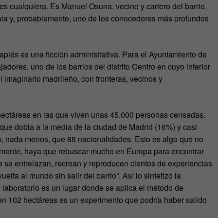
es cualquiera. Es Manuel Osuna, vecino y cartero del barrio,
rala y, probablemente, uno de los conocedores más profundos
piés es una ficción administrativa. Para el Ayuntamiento de
jadores, uno de los barrios del distrito Centro en cuyo interior
el imaginario madrileño, con fronteras, vecinos y
 hectáreas en las que viven unas 45.000 personas censadas.
a que dobla a la media de la ciudad de Madrid (16%) y casi
y, nada menos, que 88 nacionalidades. Esto es algo que no
lemente, haya que rebuscar mucho en Europa para encontrar
de se entrelazan, recrean y reproducen cientos de experiencias
elta al mundo sin salir del barrio”. Así lo sintetizó la
 laboratorio es un lugar donde se aplica el método de
 en 102 hectáreas es un experimento que podría haber salido