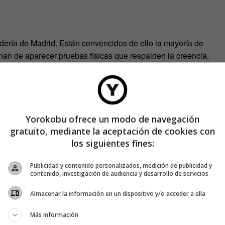
udería de Madrid. Están convencidos de ello la mayoría de
minan de aparecer pruebas físicas que respalden la creencia.
 del barrio en cuyo honor se celebran las fiestas, se halla
irar la iglesia. Y no parece buena idea. Los judíos realizaban
ceder a la sinagoga. En estos rituales, entre otras cosas, se
explicar de dónde viene el nombre. El Avapiés, otra variante
toriadores, una hipercorrección del original Lavapiés.
Yorokobu ofrece un modo de navegación
gratuito, mediante la aceptación de cookies con
los siguientes fines:
Publicidad y contenido personalizados, medición de publicidad y
contenido, investigación de audiencia y desarrollo de servicios
Almacenar la información en un dispositivo y/o acceder a ella
Más información