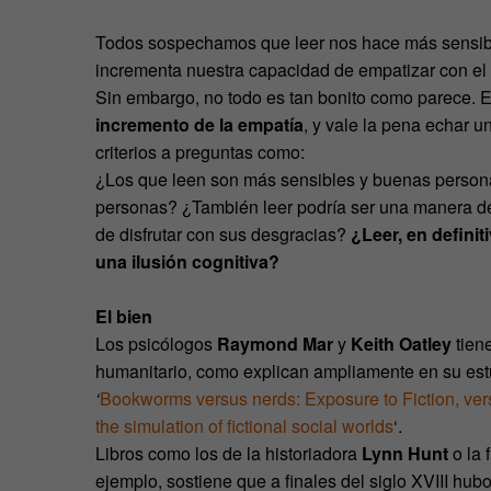
Todos sospechamos que leer nos hace más sensibles
incrementa nuestra capacidad de empatizar con el 
Sin embargo, no todo es tan bonito como parece. E
incremento de la empatía
, y vale la pena echar u
criterios a preguntas como:
¿Los que leen son más sensibles y buenas person
personas? ¿También leer podría ser una manera de 
de disfrutar con sus desgracias?
¿Leer, en definit
una ilusión cognitiva?
El bien
Los psicólogos
Raymond Mar
y
Keith Oatley
tiene
humanitario, como explican ampliamente en su es
‘
Bookworms versus nerds: Exposure to Fiction, versus
the simulation of fictional social worlds
‘.
Libros como los de la historiadora
Lynn Hunt
o la 
ejemplo, sostiene que a finales del siglo XVIII h