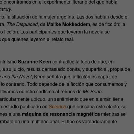
o encontramos en el experimento literario del que habla
atory
.
o: la situación de la mujer argelina. Las dos hablan desde el
era,
The Displaced
, de
Malike Mokkeddem
, es de ficción; la
no ficción. Los participantes que leyeron la novela se
 que quienes leyeron el relato real.
feminismo
Suzanne Keen
contradice la idea de que, en
a su juicio, resulta demasiado bonita, y superficial, propia de
 and the Novel
, Keen señala que la ficción es capaz de
do lo contrario. Todo depende de la ficción que consumamos y
ultivamos nuestro sadismo al reírnos de
Mr. Bean
.
particularmente ubicuo, un sentimiento que en alemán tiene
un estudio publicado en
Science
que buscaba este efecto, se
ones a una
máquina de resonancia magnética
mientras se
 trabajo en una multinacional. El tipo es verdaderamente