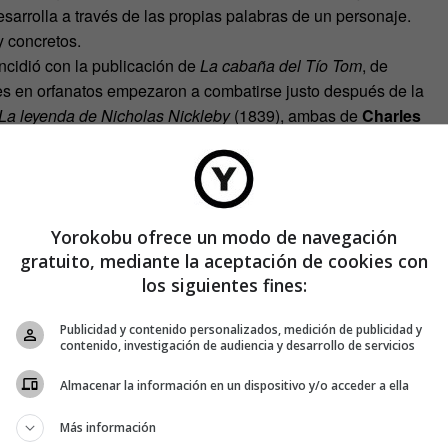
desarrolla a través de las propias palabras de un personaje.
 concretos.
ncidió con la publicación de
La cabaña del Tío Tom
, de
iles en orfanatos empezaron a combatirse justo después de la
La leyenda de Nicholas Nickleby
(1839), ambas de
Charles
 Pinker
en su libro
Los ángeles que llevamos dentro
:
a otra persona, observamos el
Yorokobu ofrece un modo de navegación
tratégica de esa persona. No solo
gratuito, mediante la aceptación de cookies con
los siguientes fines:
os que no podríamos experimentar
Publicidad y contenido personalizados, medición de publicidad y
contenido, investigación de audiencia y desarrollo de servicios
ramos en esa mente ajena y
Almacenar la información en un dispositivo y/o acceder a ella
sus actitudes y reacciones. (…)
Más información