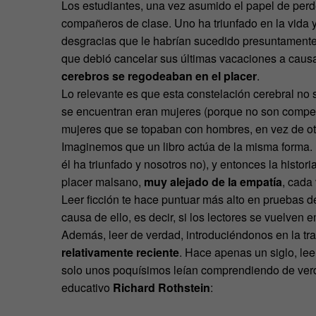
Los estudiantes, una vez asumido el papel de per
compañeros de clase. Uno ha triunfado en la vida y 
desgracias que le habrían sucedido presuntamente a
que debió cancelar sus últimas vacaciones a cau
cerebros se regodeaban en el placer
.
Lo relevante es que esta constelación cerebral n
se encuentran eran mujeres (porque no son competi
mujeres que se topaban con hombres, en vez de ot
Imaginemos que un libro actúa de la misma forma.
él ha triunfado y nosotros no), y entonces la histo
placer malsano,
muy alejado de la empatía
, cada
Leer ficción te hace puntuar más alto en pruebas d
causa de ello, es decir, si los lectores se vuelven
Además, leer de verdad, introduciéndonos en la t
relativamente reciente
. Hace apenas un siglo, le
solo unos poquísimos leían comprendiendo de ver
educativo
Richard Rothstein
: