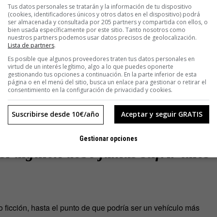
to de leer las palabras de otras
Tus datos personales se tratarán y la información de tu dispositivo
(cookies, identificadores únicos y otros datos en el dispositivo) podrá
ser almacenada y consultada por 205 partners y compartida con ellos, o
r a entrar en su mente, con todos
bien usada específicamente por este sitio. Tanto nosotros como
nuestros partners podemos usar datos precisos de geolocalización.
Lista de partners
.
Introducirse siquiera por un
Es posible que algunos proveedores traten tus datos personales en
virtud de un interés legítimo, algo a lo que puedes oponerte
de alguien que se está poniendo
gestionando tus opciones a continuación. En la parte inferior de esta
página o en el menú del sitio, busca un enlace para gestionar o retirar el
consentimiento en la configuración de privacidad y cookies.
do desesperado leños ardientes o
Suscribirse desde 10€/año
Aceptar y seguir GRATIS
os latigazos podría hacer que la
Gestionar opciones
si alguien debe jamás sufrir tales
 ficción, hasta el punto de que podría ser un vehículo más