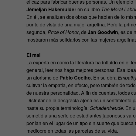
eficaz para fabricar buenas personas. Un ejemplo l
Jèmeljan Hakemulder
en su libro
The Moral Labor
En él, se analizan dos obras que hablan de lo mism
punto de vista de una mujer argelina. Pero la prim
segunda,
Price of Honor
, de
Jan Goodwin
, es de 
mostraron más solidarios con las mujeres argelinas
El mal
La experta en cómo la literatura ha influido en el 
general, leer nos haga mejores personas. Esa idea, 
un aforismo de
Pablo Coelho
. En su obra
Empathy
cultivar la empatía, en efecto, pero también de to
de nuestra personalidad. A fin de cuentas, todos c
Disfrutar de la desgracia ajena es un sentimiento 
hasta su propia terminología:
Schadenfreude
. En 
sometió a una serie de estudiantes japoneses var
ponían en el lugar de un tipo sin suerte que busca
mediocre en todas las parcelas de su vida.