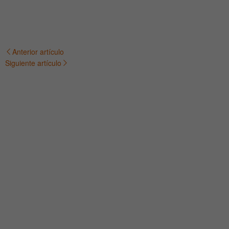
Anterior artículo
Navegación
Siguiente artículo
de
entradas