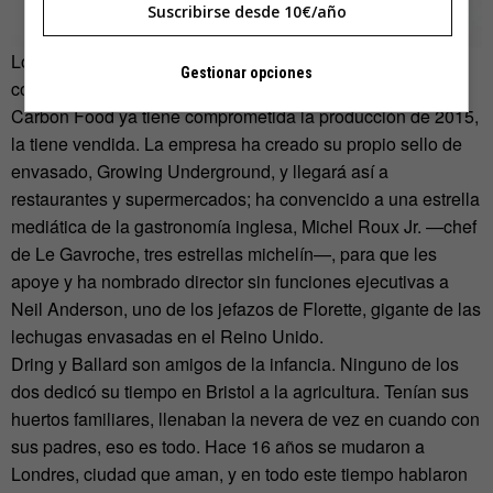
Suscribirse desde 10€/año
Lo bueno para Dring es que hagan lo que hagan sus
Gestionar opciones
compatriotas —escuchen o no a los nutricionistas—, Zero
Carbon Food ya tiene comprometida la producción de 2015,
la tiene vendida. La empresa ha creado su propio sello de
envasado, Growing Underground, y llegará así a
restaurantes y supermercados; ha convencido a una estrella
mediática de la gastronomía inglesa, Michel Roux Jr. —chef
de Le Gavroche, tres estrellas michelín—, para que les
apoye y ha nombrado director sin funciones ejecutivas a
Neil Anderson, uno de los jefazos de Florette, gigante de las
lechugas envasadas en el Reino Unido.
Dring y Ballard son amigos de la infancia. Ninguno de los
dos dedicó su tiempo en Bristol a la agricultura. Tenían sus
huertos familiares, llenaban la nevera de vez en cuando con
sus padres, eso es todo. Hace 16 años se mudaron a
Londres, ciudad que aman, y en todo este tiempo hablaron