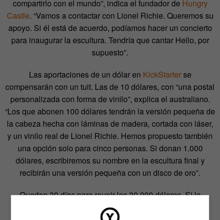
compartirlo con el mundo”, indica el fundador de
Hungry
Castle
. “Vamos a contactar con Lionel Richie. Queremos su
apoyo. Si él está de acuerdo, podíamos hacer un concierto
para inaugurar la escultura. Tendría que cantar Hello, por
supuesto”.
Las aportaciones de un dólar en
KickStarter
se
compensarán con un tuit. Las de 10 dólares, con “una postal
personalizada con forma de vinilo”, explica el australiano.
“Los que abonen 100 dólares tendrán la versión pequeña de
la cabeza hecha con láminas de madera, cortada con láser,
y un vinilo real de Lionel Richie. Hemos propuesto también
una opción solo para cinco personas. Si donan 1.000
dólares, escribiremos su nombre en la escultura final y
recibirán una versión pequeña con un disco de oro”.
Quedan 30 días para reunir los 30.000 dólares. Si lo
consiguen,
Lionel Richie
tendrá su merecido. Si no, los
donantes recibirán su dinero de vuelta
y
Hungry Castle