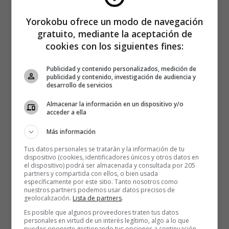
seguirá siendo uno de los miles de fans de Hello que
Yorokobu ofrece un modo de navegación
todavía quedan en todo el mundo.
gratuito, mediante la aceptación de
cookies con los siguientes fines:
Publicidad y contenido personalizados, medición de
publicidad y contenido, investigación de audiencia y
desarrollo de servicios
Almacenar la información en un dispositivo y/o
acceder a ella
Más información
Tus datos personales se tratarán y la información de tu
dispositivo (cookies, identificadores únicos y otros datos en
el dispositivo) podrá ser almacenada y consultada por 205
partners y compartida con ellos, o bien usada
específicamente por este sitio. Tanto nosotros como
nuestros partners podemos usar datos precisos de
geolocalización.
Lista de partners
.
Es posible que algunos proveedores traten tus datos
personales en virtud de un interés legítimo, algo a lo que
puedes oponerte gestionando tus opciones a continuación.