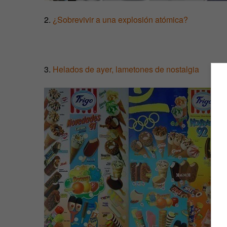
2.
¿Sobrevivir a una explosión atómica?
3.
Helados de ayer, lametones de nostalgia