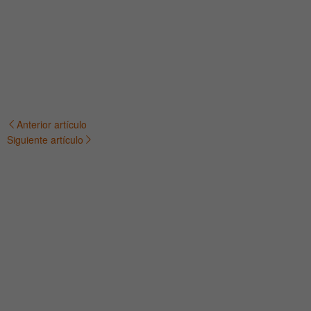
Anterior artículo
Navegación
Siguiente artículo
de
entradas