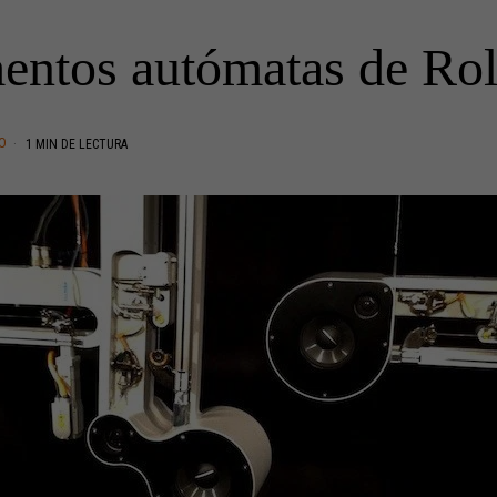
entos autómatas de Ro
O
1 MIN DE LECTURA