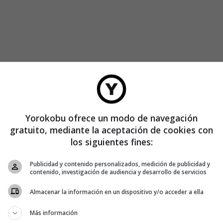
Yorokobu ofrece un modo de navegación
gratuito, mediante la aceptación de cookies con
los siguientes fines:
ñía alemana
Festo
creando un híbrido entre instrumento
Publicidad y contenido personalizados, medición de publicidad y
ional de maquinaria pura que lleva muchos años colaborando
contenido, investigación de audiencia y desarrollo de servicios
er.
Almacenar la información en un dispositivo y/o acceder a ella
do concebido por Olbeter para servir de acompañamiento a
Más información