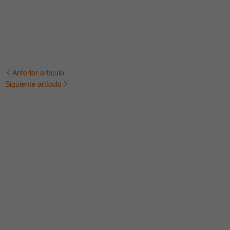
Anterior artículo
Navegación
Siguiente artículo
de
entradas