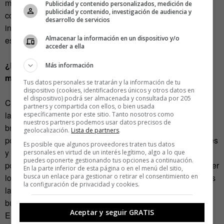
muchas horas para encontrar su hueco, en desarrollar sus
Publicidad y contenido personalizados, medición de
publicidad y contenido, investigación de audiencia y
competencias, en adaptarse a un mercado cada día mas
desarrollo de servicios
internacional y con mas oportunidades, pero tienes que
Almacenar la información en un dispositivo y/o
estar preparado.
acceder a ella
¿Por qué es importante que las personas trabajen su
Más información
marca personal?
Tus datos personales se tratarán y la información de tu
dispositivo (cookies, identificadores únicos y otros datos en
el dispositivo) podrá ser almacenada y consultada por 205
Como ya he dicho antes, el tema con la marca personal es
partners y compartida con ellos, o bien usada
la consecuencia de todo el proceso, es el ultimo paso. El
específicamente por este sitio. Tanto nosotros como
nuestros partners podemos usar datos precisos de
branding no puede hacer milagros. En el pasado tuve la
geolocalización.
Lista de partners
.
posibilidad de trabajar con marcas globales, internacionales
Es posible que algunos proveedores traten tus datos
y locales. Y siempre hay este pregunta: ¿como tiene que
personales en virtud de un interés legítimo, algo a lo que
puedes oponerte gestionando tus opciones a continuación.
portarse una marca? Pues, es bastante fácil, tiene que hacer
En la parte inferior de esta página o en el menú del sitio,
busca un enlace para gestionar o retirar el consentimiento en
lo que ha dicho que va a hacer, así crea confianza, y eso es
la configuración de privacidad y cookies.
la base para su futuro. Nada mas y nada menos. Y los
buenos vendedores saben eso.
Aceptar y seguir GRATIS
El proceso de creative personal branding es un proceso en