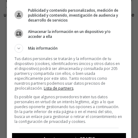
demostrar la importancia del trabajo de los cartógrafos en
Publicidad y contenido personalizados, medición de
una época en la que un mapa podía ser la única muestra de
publicidad y contenido, investigación de audiencia y
desarrollo de servicios
lo que había más allá de las propias fronteras.
Almacenar la información en un dispositivo y/o
acceder a ella
Más información
Tus datos personales se tratarán y la información de tu
dispositivo (cookies, identificadores únicos y otros datos en
el dispositivo) podrá ser almacenada y consultada por 205
partners y compartida con ellos, o bien usada
específicamente por este sitio. Tanto nosotros como
nuestros partners podemos usar datos precisos de
geolocalización.
Lista de partners
.
Es posible que algunos proveedores traten tus datos
personales en virtud de un interés legítimo, algo a lo que
puedes oponerte gestionando tus opciones a continuación.
En la parte inferior de esta página o en el menú del sitio,
busca un enlace para gestionar o retirar el consentimiento en
la configuración de privacidad y cookies.