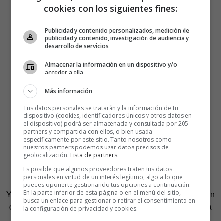
cookies con los siguientes fines:
Publicidad y contenido personalizados, medición de
publicidad y contenido, investigación de audiencia y
desarrollo de servicios
Almacenar la información en un dispositivo y/o
acceder a ella
Más información
Tus datos personales se tratarán y la información de tu
dispositivo (cookies, identificadores únicos y otros datos en
el dispositivo) podrá ser almacenada y consultada por 205
partners y compartida con ellos, o bien usada
específicamente por este sitio. Tanto nosotros como
nuestros partners podemos usar datos precisos de
geolocalización.
Lista de partners
.
Es posible que algunos proveedores traten tus datos
personales en virtud de un interés legítimo, algo a lo que
puedes oponerte gestionando tus opciones a continuación.
En la parte inferior de esta página o en el menú del sitio,
Y cierra nuestra trilogía de tontos de hoy el caso del capitán
busca un enlace para gestionar o retirar el consentimiento en
de fragata don Abundio Martínez Soria, quien en la guerra
la configuración de privacidad y cookies.
de Filipinas, cuando se encontró de frente con la armada