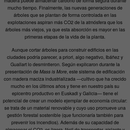
madera puede almacenar carbono de forma segura durante
mucho tiempo. Finalmente, las nuevas generaciones de
árboles que se plantan de forma controlada en las
explotaciones aspiran más CO
2
de la atmósfera que los
árboles más viejos, ya que esta absorción es mayor en las
primeras etapas de la vida de la planta.
Aunque cortar árboles para construir edificios en las
ciudades podría parecer, a priori, algo negativo, Ibáñez y
Guallart lo desmintieron. Según explicaron durante la
presentación de
Mass is More
, este sistema de edificación
con madera maciza industrializada
—
cultivo que ha crecido
mucho en los últimos años y tiene en nuestro país su
epicentro productivo en Euskadi y Galicia
—
tiene el
potencial de crear un modelo ejemplar de economía circular:
se trata de un material renovable y cuyo uso promueve una
gestión forestal sostenible (que funcionaría también para
prevenir los incendios). Además de su capacidad de
almacenar el CO
2
, es ligera, fácil de transportar, aislante y