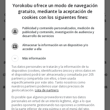
Yorokobu ofrece un modo de navegación
“El reto era que la medicina debía producirse a muy bajo
gratuito, mediante la aceptación de
coste y ese era un reto que la academia no iba a resolver”,
cookies con los siguientes fines:
declara Todd. Así que probó otra cosa: publicaba todos los
cuadernos de investigación y los datos a medida que los
Publicidad y contenido personalizados, medición de
producía aceptando aportaciones e interpretaciones
publicidad y contenido, investigación de audiencia y
desarrollo de servicios
externas. Consiguió buenos consejos y un experimento que
resultó ser crucial en el proceso.
Almacenar la información en un dispositivo y/o
acceder a ella
Este mes de mayo inicia —con fondos del Gobierno
Más información
australiano para tres años— una investigación abierta para
Tus datos personales se tratarán y la información de tu
encontrar un tratamiento para la malaria utilizando a
dispositivo (cookies, identificadores únicos y otros datos en
científicos de todo el mundo que comparten datos en tiempo
el dispositivo) podrá ser almacenada y consultada por 205
partners y compartida con ellos, o bien usada
real sin preocuparse de las patentes. Cree que la ciencia
específicamente por este sitio. Tanto nosotros como
abierta puede hacer grandes contribuciones en las primeras
nuestros partners podemos usar datos precisos de
geolocalización.
Lista de partners
.
fases, antes de la pruebas clínicas. Libre, sin perdón ni
Es posible que algunos proveedores traten tus datos
permiso, para todos.
personales en virtud de un interés legítimo, algo a lo que
puedes oponerte gestionando tus opciones a continuación.
En la parte inferior de esta página o en el menú del sitio,
También para que las empresas existentes puedan