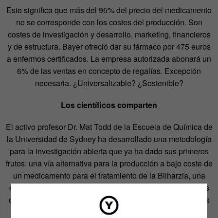
Esto significa que más del 95% del precio del medicamento
no se corresponde con los costes del producción. Son
costes de investigación y desarrollo, marketing, financieros
y de estructura. Bayer ofreció dar su fármaco por 475 euros
a enfermos certificados. La empresa autorizada abonará un
6% de las ventas en concepto de regalías. Excepción
necesaria. ¿Universalizable? ¿Sostenible?
Los científicos comparten
El activo profesor Dr. Mat Todd de la Escuela de Química de
la Universidad de Sydney ha desarrollado una metodología
para la investigación abierta que ya ha dado sus primeros
frutos: una vía alternativa para la producción a bajo coste de
un medicamento para el tratamiento de la Bilharzia, una
enfermedad parasitaria que afecta a millones de personas
que no tienen acceso a sistemas de sanitización de aguas
residuales.