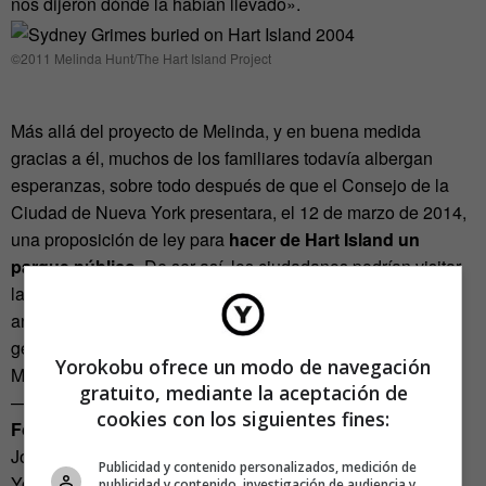
nos dijeron dónde la habían llevado».
©2011 Melinda Hunt/The Hart Island Project
Más allá del proyecto de Melinda, y en buena medida
gracias a él, muchos de los familiares todavía albergan
esperanzas, sobre todo después de que el Consejo de la
Ciudad de Nueva York presentara, el 12 de marzo de 2014,
una proposición de ley para
hacer de Hart Island un
parque público
. De ser así, los ciudadanos podrían visitar
las tumbas libremente. Perry Stefanese, que aguarda con
anhelo el día en que pueda visitar a sus dos hermanos
gemelos, fallecidos cuando eran bebés, da las gracias a
Yorokobu ofrece un modo de navegación
Melinda Hunt por «luchar por ese derecho».
gratuito, mediante la aceptación de
——————–
cookies con los siguientes fines:
Foto principal:
©1992 Melinda Hunt en colaborción con
Joel Sternfeld (Todas las imágenes han sido cedidas a
Publicidad y contenido personalizados, medición de
Yorokobu)
publicidad y contenido, investigación de audiencia y