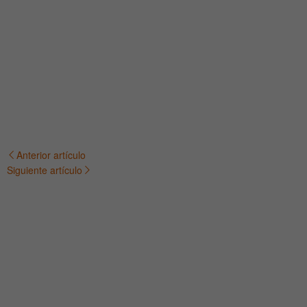
Anterior artículo
Navegación
Siguiente artículo
de
entradas