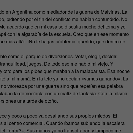
ado en Argentina como mediador de la guerra de Malvinas. La
, pidiendo por el fin del conflicto me habían confundido. No
 Me acuerdo que en mi casa se discutía mucho del tema y yo
apá con la algarabía de la escuela. Creo que en ese momento
fue más allá: «No te hagas problema, querido, que dentro de
e como el parque de diversiones. Votar, elegir, decidir.
ranquilidad, juegos. De todo eso me habló mi viejo. Y
 otro para los pibes que miraban a la malabarista. Esa noche
conté a mi mamá. En la tele ya no decían «vamos ganando». La
no vitoreaba por una guerra sino que repetían esa palabra
ectaban la democracia con un matiz de fantasía. Con la misma
ersiones una tarde de otoño.
crece y poco a poco va desafiando sus propios miedos. El
os al centro comercial. Cuando íbamos subiendo la escalera
 del Terror?». Sus manos ya no transpiraban y tampoco me