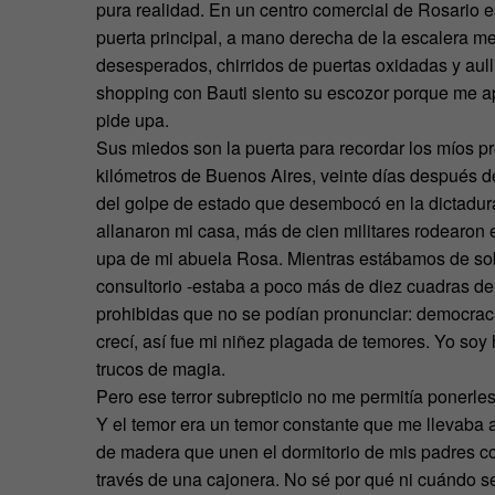
pura realidad. En un centro comercial de Rosario es
puerta principal, a mano derecha de la escalera me
desesperados, chirridos de puertas oxidadas y aull
shopping con Bauti siento su escozor porque me ap
pide upa.
Sus miedos son la puerta para recordar los míos p
kilómetros de Buenos Aires, veinte días después 
del golpe de estado que desembocó en la dictadur
allanaron mi casa, más de cien militares rodearon e
upa de mi abuela Rosa. Mientras estábamos de sob
consultorio -estaba a poco más de diez cuadras de 
prohibidas que no se podían pronunciar: democrac
crecí, así fue mi niñez plagada de temores. Yo so
trucos de magia.
Pero ese terror subrepticio no me permitía ponerle
Y el temor era un temor constante que me llevaba a
de madera que unen el dormitorio de mis padres co
través de una cajonera. No sé por qué ni cuándo s