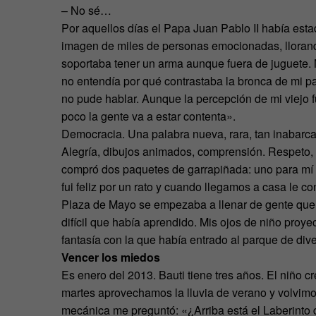
– No sé…
Por aquellos días el Papa Juan Pablo II había est
imagen de miles de personas emocionadas, llorando
soportaba tener un arma aunque fuera de juguete.
no entendía por qué contrastaba la bronca de mi p
no pude hablar. Aunque la percepción de mi viejo 
poco la gente va a estar contenta».
Democracia. Una palabra nueva, rara, tan inabarcabl
Alegría, dibujos animados, comprensión. Respeto, t
compró dos paquetes de garrapiñada: uno para mí y
fui feliz por un rato y cuando llegamos a casa le 
Plaza de Mayo se empezaba a llenar de gente que 
difícil que había aprendido. Mis ojos de niño proy
fantasía con la que había entrado al parque de div
Vencer los miedos
Es enero del 2013. Bauti tiene tres años. El niño 
martes aprovechamos la lluvia de verano y volvim
mecánica me preguntó: «¿Arriba está el Laberinto