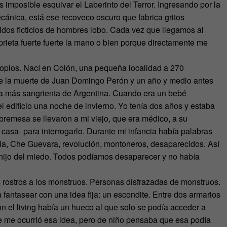
 imposible esquivar el Laberinto del Terror. Ingresando por la
cánica, está ese recoveco oscuro que fabrica gritos
idos ficticios de hombres lobo. Cada vez que llegamos al
rieta fuerte fuerte la mano o bien porque directamente me
ropios. Nací en Colón, una pequeña localidad a 270
de la muerte de Juan Domingo Perón y un año y medio antes
a más sangrienta de Argentina. Cuando era un bebé
l edificio una noche de invierno. Yo tenía dos años y estaba
remesa se llevaron a mi viejo, que era médico, a su
casa- para interrogarlo. Durante mi infancia había palabras
ia, Che Guevara, revolución, montoneros, desaparecidos. Así
y hijo del miedo. Todos podíamos desaparecer y no había
s rostros a los monstruos. Personas disfrazadas de monstruos.
 fantasear con una idea fija: un escondite. Entre dos armarios
n el living había un hueco al que solo se podía acceder a
e me ocurrió esa idea, pero de niño pensaba que esa podía