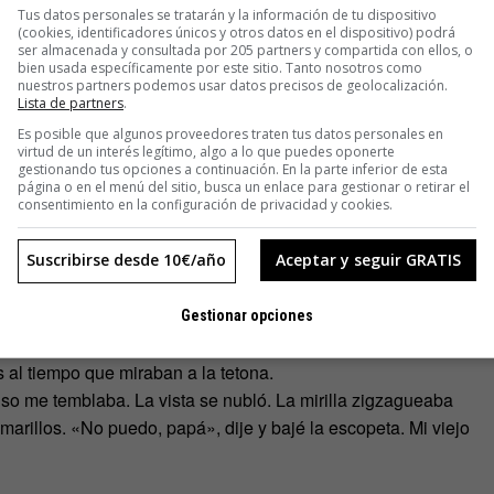
Tus datos personales se tratarán y la información de tu dispositivo
(cookies, identificadores únicos y otros datos en el dispositivo) podrá
ser almacenada y consultada por 205 partners y compartida con ellos, o
bien usada específicamente por este sitio. Tanto nosotros como
nuestros partners podemos usar datos precisos de geolocalización.
Lista de partners
.
Es posible que algunos proveedores traten tus datos personales en
te, inabarcable. Mi viejo siempre cantaba
Garufa
.
virtud de un interés legítimo, algo a lo que puedes oponerte
gestionando tus opciones a continuación. En la parte inferior de esta
nversaba con una malabarista de tetas gigantes. Le decía
página o en el menú del sitio, busca un enlace para gestionar o retirar el
 de plástico y con la otra le acariciaba los contornos de su
consentimiento en la configuración de privacidad y cookies.
rominente. Estaban apoyados en un ventanal de cartón donde
azabache, largo, muy largo. Entre los labios rojo-carnosos
Suscribirse desde 10€/año
Aceptar y seguir GRATIS
. La chica no tendría más de treinta y se refregaba el rostro
rados. El más grande tenía una remera de Newell’s que
Gestionar opciones
ue cuando sentí una especie de dolor ajeno. Yo estaba con mi
s al tiempo que miraban a la tetona.
ulso me temblaba. La vista se nubló. La mirilla zigzagueaba
marillos. «No puedo, papá», dije y bajé la escopeta. Mi viejo