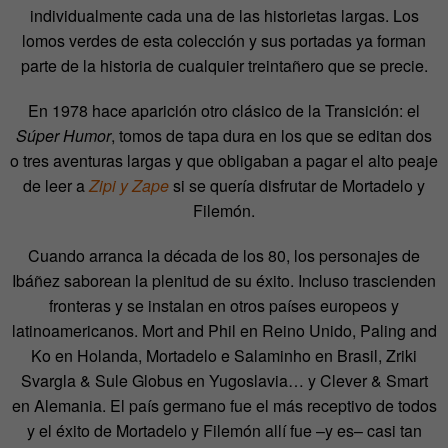
individualmente cada una de las historietas largas. Los
lomos verdes de esta colección y sus portadas ya forman
parte de la historia de cualquier treintañero que se precie.
En 1978 hace aparición otro clásico de la Transición: el
Súper Humor
, tomos de tapa dura en los que se editan dos
o tres aventuras largas y que obligaban a pagar el alto peaje
de leer a
Zipi y Zape
si se quería disfrutar de Mortadelo y
Filemón.
Cuando arranca la década de los 80, los personajes de
Ibáñez saborean la plenitud de su éxito. Incluso trascienden
fronteras y se instalan en otros países europeos y
latinoamericanos. Mort and Phil en Reino Unido, Paling and
Ko en Holanda, Mortadelo e Salaminho en Brasil, Zriki
Svargla & Sule Globus en Yugoslavia… y Clever & Smart
en Alemania. El país germano fue el más receptivo de todos
y el éxito de Mortadelo y Filemón allí fue –y es– casi tan