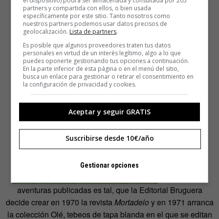
el dispositivo) podrá ser almacenada y consultada por 205
partners y compartida con ellos, o bien usada
específicamente por este sitio. Tanto nosotros como
nuestros partners podemos usar datos precisos de
geolocalización.
Lista de partners
.
Es posible que algunos proveedores traten tus datos
personales en virtud de un interés legítimo, algo a lo que
puedes oponerte gestionando tus opciones a continuación.
En la parte inferior de esta página o en el menú del sitio,
busca un enlace para gestionar o retirar el consentimiento en
El éxito de las
la configuración de privacidad y cookies.
Aceptar y seguir GRATIS
Suscribirse desde 10€/año
Gestionar opciones
aventuras publicadas es tal, que la Editorial Bruguera
decide crear en 1970 la revista
Mortadelo
y en 1971 arranca
la colección Olé, tebeos de tapa blanda en el que se editan