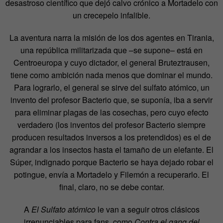
desastroso científico que dejó calvo crónico a Mortadelo con
un crecepelo infalible.
La aventura narra la misión de los dos agentes en Tirania,
una república militarizada que –se supone– está en
Centroeuropa y cuyo dictador, el general Bruteztrausen,
tiene como ambición nada menos que dominar el mundo.
Para lograrlo, el general se sirve del sulfato atómico, un
invento del profesor Bacterio que, se suponía, iba a servir
para eliminar plagas de las cosechas, pero cuyo efecto
verdadero (los inventos del profesor Bacterio siempre
producen resultados inversos a los pretendidos) es el de
agrandar a los insectos hasta el tamaño de un elefante. El
Súper, indignado porque Bacterio se haya dejado robar el
potingue, envía a Mortadelo y Filemón a recuperarlo. El
final, claro, no se debe contar.
A
El Sulfato atómico
le van a seguir otros clásicos
irrenunciables para fans, como
Contra el gang del