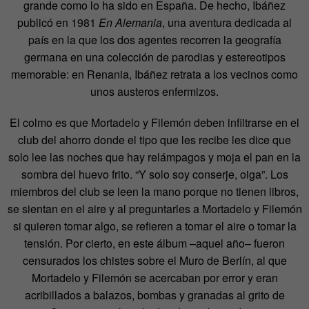
grande como lo ha sido en España. De hecho, Ibáñez
publicó en 1981
En Alemania
, una aventura dedicada al
país en la que los dos agentes recorren la geografía
germana en una colección de parodias y estereotipos
memorable: en Renania, Ibáñez retrata a los vecinos como
unos austeros enfermizos.
El colmo es que Mortadelo y Filemón deben infiltrarse en el
club del ahorro donde el tipo que les recibe les dice que
solo lee las noches que hay relámpagos y moja el pan en la
sombra del huevo frito. “Y solo soy conserje, oiga”. Los
miembros del club se leen la mano porque no tienen libros,
se sientan en el aire y al preguntarles a Mortadelo y Filemón
si quieren tomar algo, se refieren a tomar el aire o tomar la
tensión. Por cierto, en este álbum –aquel año– fueron
censurados los chistes sobre el Muro de Berlín, al que
Mortadelo y Filemón se acercaban por error y eran
acribillados a balazos, bombas y granadas al grito de