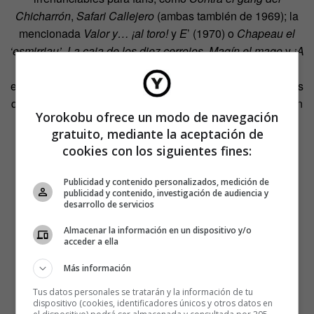
Chicharrón
,
Safari Callejero
(ambas también de 1969); la
mencionada
Valor y… ¡al toro!
y
E
’ (1970) o
Chapeau el
‘esmirriau’
,
La caja de los diez cerrojos
,
Magín el mago
y
¡A
la caza del cuadro!
en 1971. Casi todos ellos tienen una
estructura similar, con una serie de capítulos cíclicos en los
que van resolviendo la misión para al final dar al traste con
Yorokobu ofrece un modo de navegación
todo, algo que desencadena la ira del Súper.
gratuito, mediante la aceptación de
cookies con los siguientes fines:
Llama la atención la descomunal envergadura de las
misiones que les encargan a dos agentes evidentemente
Publicidad y contenido personalizados, medición de
torpes (destronar a un dictador, enfrentarse a la mafia
publicidad y contenido, investigación de audiencia y
italiana, recorrer el mundo en busca de diez llaves
desarrollo de servicios
escondidas….) y cómo estos se prestan a ejecutarlas sin
Almacenar la información en un dispositivo y/o
ningún tipo de garantía para su integridad. Pero en esto
acceder a ella
ahondaremos enseguida.
Más información
Tus datos personales se tratarán y la información de tu
dispositivo (cookies, identificadores únicos y otros datos en