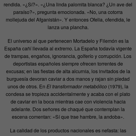
rendida. «¿Sí?». «¿Una linda palomita blanca? ¿Un ave del
paraíso?», pregunta emocionada. «No, una cotorra
mollejuda del Afganistán». Y entonces Ofelia, ofendida, le
lanza una plancha.
El universo al que pertenecen Mortadelo y Filemón es la
España cañí llevada al extremo. La España todavía vigente
de trampas, engaños, ignorancia, golferío y corrupción. Los
deportistas españoles siempre ofrecen torrentes de
excusas; en las fiestas de alta alcurnia, los invitados de la
burguesía devoran caviar a dos manos y rajan sin piedad
unos de otros. En
El transformador metabólico
(1979), la
condesa se tropieza accidentalmente y acaba con el plato
de caviar en la boca mientras cae con violencia hacia
adelante. Dos señores de chaqué que contemplan la
escena comentan: «Sí que trae hambre, la andoba».
La calidad de los productos nacionales es nefasta: las