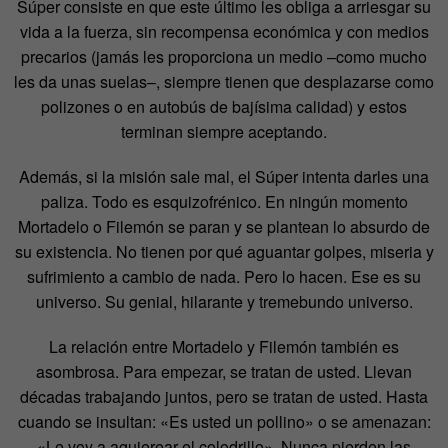
Súper consiste en que este último les obliga a arriesgar su
vida a la fuerza, sin recompensa económica y con medios
precarios (jamás les proporciona un medio –como mucho
les da unas suelas–, siempre tienen que desplazarse como
polizones o en autobús de bajísima calidad) y estos
terminan siempre aceptando.
Además, si la misión sale mal, el Súper intenta darles una
paliza. Todo es esquizofrénico. En ningún momento
Mortadelo o Filemón se paran y se plantean lo absurdo de
su existencia. No tienen por qué aguantar golpes, miseria y
sufrimiento a cambio de nada. Pero lo hacen. Ese es su
universo. Su genial, hilarante y tremebundo universo.
La relación entre Mortadelo y Filemón también es
asombrosa. Para empezar, se tratan de usted. Llevan
décadas trabajando juntos, pero se tratan de usted. Hasta
cuando se insultan: «Es usted un pollino» o se amenazan:
«Le voy a agujerear el colodrillo». Nunca pierden las