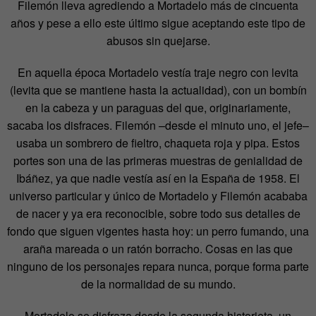
Filemón lleva agrediendo a Mortadelo más de cincuenta
años y pese a ello este último sigue aceptando este tipo de
abusos sin quejarse.
En aquella época Mortadelo vestía traje negro con levita
(levita que se mantiene hasta la actualidad), con un bombín
en la cabeza y un paraguas del que, originariamente,
sacaba los disfraces. Filemón –desde el minuto uno, el jefe–
usaba un sombrero de fieltro, chaqueta roja y pipa. Estos
portes son una de las primeras muestras de genialidad de
Ibáñez, ya que nadie vestía así en la España de 1958. El
universo particular y único de Mortadelo y Filemón acababa
de nacer y ya era reconocible, sobre todo sus detalles de
fondo que siguen vigentes hasta hoy: un perro fumando, una
araña mareada o un ratón borracho. Cosas en las que
ninguno de los personajes repara nunca, porque forma parte
de la normalidad de su mundo.
Mortadelo se disfraza desde la segunda historieta, un