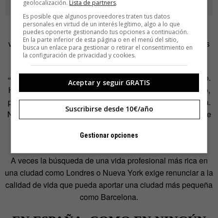
geolocalización.
Lista de partners
.
Es posible que algunos proveedores traten tus datos
personales en virtud de un interés legítimo, algo a lo que
En el otro lado de la moneda Alegre también valora las
puedes oponerte gestionando tus opciones a continuación.
En la parte inferior de esta página o en el menú del sitio,
ventajas de estar en una ciudad con menos oportunidades
busca un enlace para gestionar o retirar el consentimiento en
como Barcelona.
la configuración de privacidad y cookies.
«He tenido la posibilidad de irme mil veces, pero aquí sigo.
Aceptar y seguir GRATIS
Hay algo enriquecedor en no estar en el centro del mundo,
pero mi aspiración es otra. Tener una vida descentralizada.
Suscribirse desde 10€/año
No depender demasiado del lugar y estar siempre cerca de
un aeropuerto para poder moverme en el momento
Gestionar opciones
necesario».
A veces la búsqueda de una vida profesional más rica en
una ciudad como Londres o Nueva York exige renunciar a la
calidad de vida que pueda aportar una ciudad más pequeña
como Barcelona.