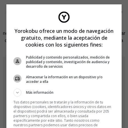
Como fotógrafo consolidado, la tentación de establecerse
en una ciudad como Nueva York siempre ha estado allí.
«Pero irse a una ciudad más grande no significa
Yorokobu ofrece un modo de navegación
necesariamente mejorar tu calidad de vida. Tienes que estar
gratuito, mediante la aceptación de
dispuesto a renunciar a un tipo de confort en busca de una
cookies con los siguientes fines:
vida profesional más enriquecedora».
Publicidad y contenido personalizados, medición de
publicidad y contenido, investigación de audiencia y
desarrollo de servicios
Almacenar la información en un dispositivo y/o
acceder a ella
Más información
Tus datos personales se tratarán y la información de tu
dispositivo (cookies, identificadores únicos y otros datos en
el dispositivo) podrá ser almacenada y consultada por 205
partners y compartida con ellos, o bien usada
específicamente por este sitio. Tanto nosotros como
nuestros partners podemos usar datos precisos de