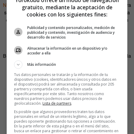
Yorokobu ofrece un modo de navegación
NEPAL! The Art Book
constará de dos ediciones. La primera
gratuito, mediante la aceptación de
será un libro de papel que solo estará disponible durante la
cookies con los siguientes fines:
campaña de crowdfunding. La segunda, la digital, será un
ebook gratuito «que repartiré a agencias de viaje, blogs,
Publicidad y contenido personalizados, medición de
publicidad y contenido, investigación de audiencia y
etc… para mostrar las maravillas de Nepal como destino
desarrollo de servicios
turístico».
Almacenar la información en un dispositivo y/o
acceder a ella
Bernat Moreno piensa que si su misión sirve para cambiar la
apocalíptica visión que dan los medios de comunicación
Más información
acerca del país desde la pasada primavera, desde el
Tus datos personales se tratarán y la información de tu
terremoto, el esfuerzo habrá merecido la pena.
dispositivo (cookies, identificadores únicos y otros datos en
el dispositivo) podrá ser almacenada y consultada por 205
partners y compartida con ellos, o bien usada
específicamente por este sitio. Tanto nosotros como
nuestros partners podemos usar datos precisos de
geolocalización.
Lista de partners
.
Es posible que algunos proveedores traten tus datos
personales en virtud de un interés legítimo, algo a lo que
puedes oponerte gestionando tus opciones a continuación.
En la parte inferior de esta página o en el menú del sitio,
busca un enlace para gestionar o retirar el consentimiento en