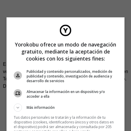
Yorokobu ofrece un modo de navegación
gratuito, mediante la aceptación de
cookies con los siguientes fines:
España, como no podía ser menos, contaba con su propia
versión de talento precoz. Rayito coqueteaba con la fama en
Publicidad y contenido personalizados, medición de
publicidad y contenido, investigación de audiencia y
Telecinco, junto a las Mama Chicho y las Cacao Maravillao.
desarrollo de servicios
Daban ganas de echarlo al mar con la guitarrita.
Almacenar la información en un dispositivo y/o
acceder a ella
Más información
Tus datos personales se tratarán y la información de tu
dispositivo (cookies, identificadores únicos y otros datos en
el dispositivo) podrá ser almacenada y consultada por 205