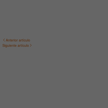
Anterior artículo
Navegación
Siguiente artículo
de
entradas