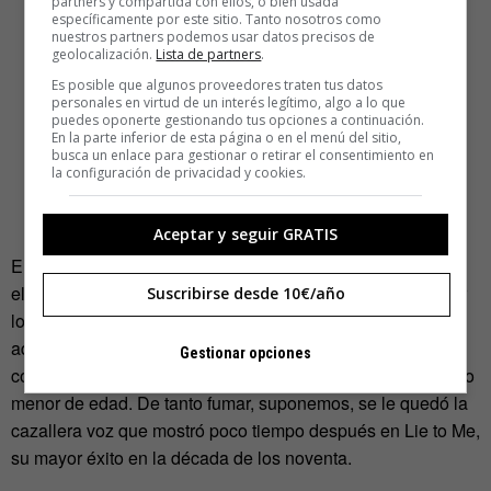
partners y compartida con ellos, o bien usada
específicamente por este sitio. Tanto nosotros como
nuestros partners podemos usar datos precisos de
geolocalización.
Lista de partners
.
Es posible que algunos proveedores traten tus datos
personales en virtud de un interés legítimo, algo a lo que
puedes oponerte gestionando tus opciones a continuación.
En la parte inferior de esta página o en el menú del sitio,
busca un enlace para gestionar o retirar el consentimiento en
la configuración de privacidad y cookies.
Aceptar y seguir GRATIS
En Estados Unidos siempre ha triunfado más la guitarra
eléctrica. Johnny Lang un chico de catorce que camina por
Suscribirse desde 10€/año
los intrincados senderos del blues, publicaba Smokin’. Por
aquella época, en el país norteamericano aún no se
Gestionar opciones
consideraba delito hacer referencia al tabaco, ni aún siendo
menor de edad. De tanto fumar, suponemos, se le quedó la
cazallera voz que mostró poco tiempo después en Lie to Me,
su mayor éxito en la década de los noventa.