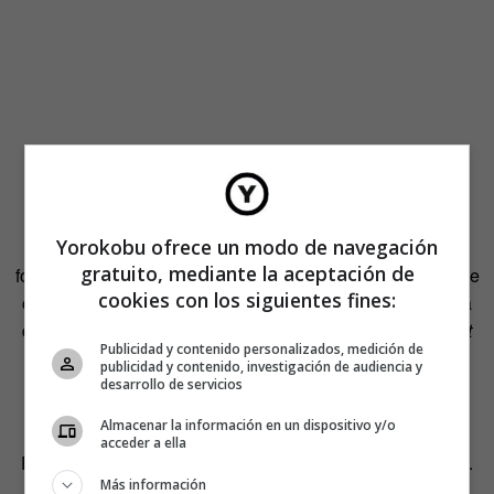
Yorokobu ofrece un modo de navegación
Fundada en 2006 por el empresario Jimmy Lai, el estudio
gratuito, mediante la aceptación de
forma parte de Next Media Limited, una de las empresas de
cookies con los siguientes fines:
contenido más importantes de Asia que cotiza en la bolsa
de Hong Kong y publica revistas como
Apple Daily
y
Next
Publicidad y contenido personalizados, medición de
Magazine
. “Lai siempre pensó que faltaba un elemento
publicidad y contenido, investigación de audiencia y
visual en los medios digitales que la animación debe
desarrollo de servicios
cubrir».
Almacenar la información en un dispositivo y/o
acceder a ella
Entrevistamos a Huang para saber más sobre el proyecto.
Más información