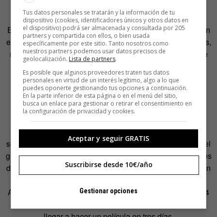
¿Dónde se desarrollan las animaciones?
Tus datos personales se tratarán y la información de tu
dispositivo (cookies, identificadores únicos y otros datos en
el dispositivo) podrá ser almacenada y consultada por 205
El trabajo se realiza en el estudio de Next Media Animation
partners y compartida con ellos, o bien usada
en Taipei (Taiwán). Tenemos un equipo de 300 animadores,
específicamente por este sitio. Tanto nosotros como
nuestros partners podemos usar datos precisos de
modeladores, guionistas gráficos, escritores y artistas que
geolocalización.
Lista de partners
.
trabajan el motion graphics.
Es posible que algunos proveedores traten tus datos
personales en virtud de un interés legítimo, algo a lo que
puedes oponerte gestionando tus opciones a continuación.
En la parte inferior de esta página o en el menú del sitio,
busca un enlace para gestionar o retirar el consentimiento en
¿Cuanto tardáis en hacer un segmento animado?
la configuración de privacidad y cookies.
Somos capaces de hacer una pieza de animación de 30
Aceptar y seguir GRATIS
segundos en dos horas desde que empezamos a escribir el
guión hasta que tenemos el producto final. Las animaciones
Suscribirse desde 10€/año
de NMA.tv suelen durar entre 60 y 90 segundos y se suelen
desarrollar en un periodo de tiempo de entre 4 y 6 horas.
Actualmente producimos 28 minutos al día, de las cuáles 4
Gestionar opciones
minutos son animaciones satíricas. En teoría podríamos
llegar a hacer un película en tres días.