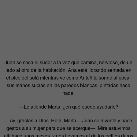
Juan se seca el sudor a la vez que camina, nervioso, de un
lado al otro de la habitación. Ana está llorando sentada en
el pico del sofá mientras ve como Antoñito sonríe al posar
sus manos sucias en las paredes blancas, pintadas hace
nada.
—Le atiende Marta, ¿en qué puedo ayudarle?
—Ay, gracias a Dios. Hola, Marta —Juan se levanta y hace
gestos a su mujer para que se acerque—. Mire estuvimos
allí hace unos meses, y nos llevamos el de los pelitos duros