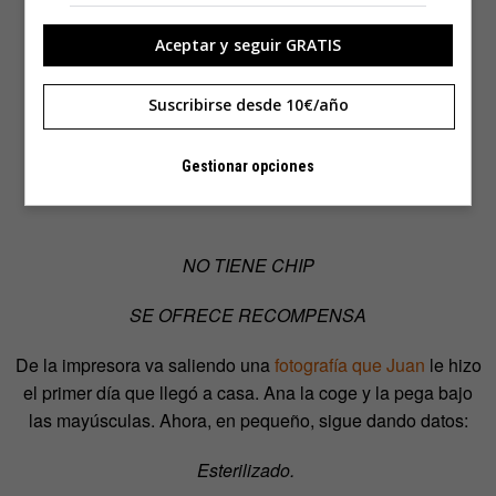
Aceptar y seguir GRATIS
Suscribirse desde 10€/año
Gestionar opciones
NO TIENE CHIP
SE OFRECE RECOMPENSA
De la impresora va saliendo una
fotografía que Juan
le hizo
el primer día que llegó a casa. Ana la coge y la pega bajo
las mayúsculas. Ahora, en pequeño, sigue dando datos:
Esterilizado.