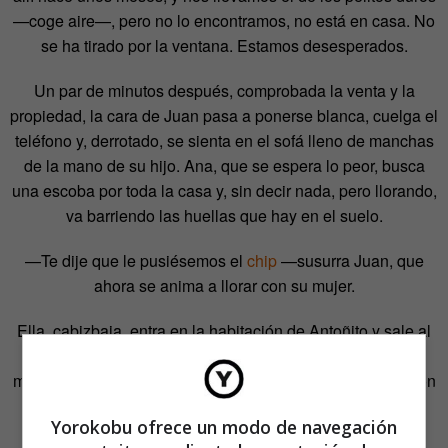
—coge aire—, pero no lo encontramos, no está en casa. No
se ha tirado por la ventana. Estamos desesperados.
Un par de minutos después, comprobada la venta y la
propiedad, la cara de Juan pasa a ponerse blanca, cuelga el
teléfono y, derrotado, se sienta en el sofá lleno de manchas
de la mano de su hijo. Ana, que se espera lo peor, busca
una escoba por toda la casa y, sin decir nada, pero llorando,
va barriendo las huellas que hay en el suelo.
—Te dije que le pusiésemos el
chip
—susurra Juan, que
ahora se anima a llorar con su mujer.
Ella, cabizbaja, entra en la habitación de Antoñito y sale al
rato con unos papeles y unos rotuladores. Se sienta a la
mesa y una vez secas las lágrimas, comienza a escribir con
letras grandes y en diferentes colores:
Yorokobu ofrece un modo de navegación