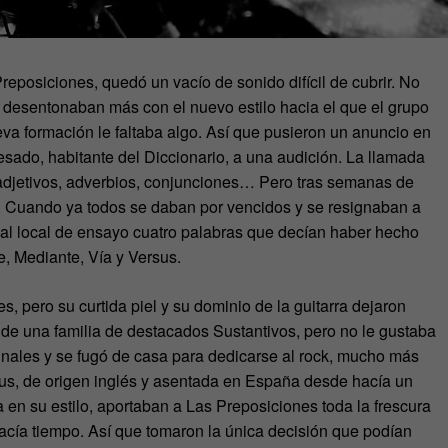
posiciones, quedó un vacío de sonido difícil de cubrir. No
 desentonaban más con el nuevo estilo hacia el que el grupo
eva formación le faltaba algo. Así que pusieron un anuncio en
sado, habitante del Diccionario, a una audición. La llamada
 adjetivos, adverbios, conjunciones… Pero tras semanas de
 Cuando ya todos se daban por vencidos y se resignaban a
 al local de ensayo cuatro palabras que decían haber hecho
te, Mediante, Vía y Versus.
 pero su curtida piel y su dominio de la guitarra dejaron
 de una familia de destacados Sustantivos, pero no le gustaba
minales y se fugó de casa para dedicarse al rock, mucho más
rsus, de origen inglés y asentada en España desde hacía un
en su estilo, aportaban a Las Preposiciones toda la frescura
cía tiempo. Así que tomaron la única decisión que podían