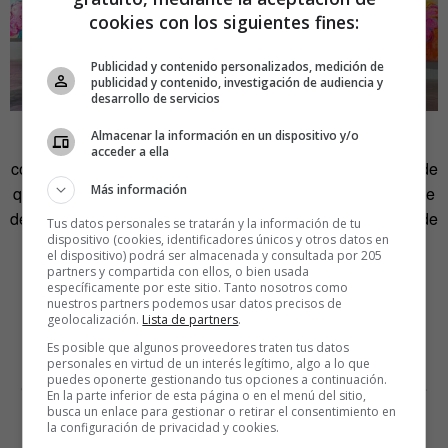
cookies con los siguientes fines:
Publicidad y contenido personalizados, medición de
publicidad y contenido, investigación de audiencia y
desarrollo de servicios
Almacenar la información en un dispositivo y/o
«De ahí surgió de forma espontánea el retratar a mujeres
acceder a ella
con rostros turquesas, buscando una forma de destacar o de
Más información
que se me reconociese fácilmente. Más tarde fui consciente
de lo mucho que me había influido en ello el anime
Akira,
de
Tus datos personales se tratarán y la información de tu
dispositivo (cookies, identificadores únicos y otros datos en
Katsuhiro Ōtomo», reconoce la pintora. Su paleta se fue
el dispositivo) podrá ser almacenada y consultada por 205
enriqueciendo con colores vivos y llamativos, en un
partners y compartida con ellos, o bien usada
específicamente por este sitio. Tanto nosotros como
principio en tonos más pastel, pero que poco a poco se
nuestros partners podemos usar datos precisos de
fueron saturando, pasando a ser una especie de marca
geolocalización.
Lista de partners
.
personal.
Es posible que algunos proveedores traten tus datos
personales en virtud de un interés legítimo, algo a lo que
puedes oponerte gestionando tus opciones a continuación.
Con el estilo llegó su personaje estrella, Cosmic Girl, que
En la parte inferior de esta página o en el menú del sitio,
ella define como «un espíritu de cabello rosado y piel
busca un enlace para gestionar o retirar el consentimiento en
la configuración de privacidad y cookies.
turquesa, que quiere exponer de manera consciente y