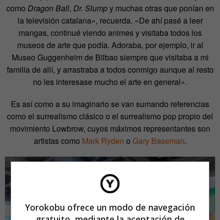
como
Dragon Ball
,
Dr. Slump
y muchas otras que ponían en
la televisión catalana», recuerda. «De ahí pasé a leer
mangas, continué viendo animes y visitaba todos los
museos de arte que podía. Adoraba, por ejemplo, ir al
Museo Guggenheim de Bilbao siempre que visitaba a mi
familia de allí, y arrastraba a todos conmigo aunque al resto
no les interesase mucho el arte en general».
Es así como a su imaginario se van sumando referencias
como el surrealismo clásico o el surrealismo pop propio del
movimiento Lowbrow, cuyos máximos representantes son
artistas como
Mark Ryden
o
Gary Baseman
.
Yorokobu ofrece un modo de navegación
gratuito, mediante la aceptación de