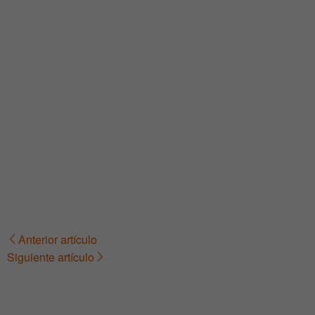
Anterior artículo
Navegación
Siguiente artículo
de
entradas