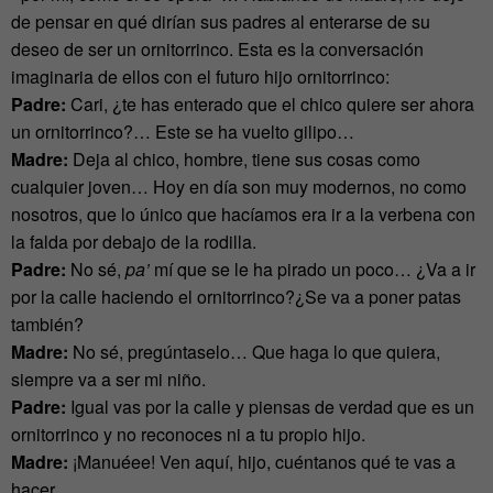
de pensar en qué dirían sus padres al enterarse de su
deseo de ser un ornitorrinco. Esta es la conversación
imaginaria de ellos con el futuro hijo ornitorrinco:
Padre:
Cari, ¿te has enterado que el chico quiere ser ahora
un ornitorrinco?… Este se ha vuelto gilipo…
Madre:
Deja al chico, hombre, tiene sus cosas como
cualquier joven… Hoy en día son muy modernos, no como
nosotros, que lo único que hacíamos era ir a la verbena con
la falda por debajo de la rodilla.
Padre:
No sé,
pa’
mí que se le ha pirado un poco… ¿Va a ir
por la calle haciendo el ornitorrinco?¿Se va a poner patas
también?
Madre:
No sé, pregúntaselo… Que haga lo que quiera,
siempre va a ser mi niño.
Padre:
Igual vas por la calle y piensas de verdad que es un
ornitorrinco y no reconoces ni a tu propio hijo.
Madre:
¡Manuéee! Ven aquí, hijo, cuéntanos qué te vas a
hacer.