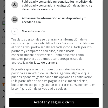
Publicidad y contenido personalizados, medición de
te entiendo, te mando un
guasá
.
publicidad y contenido, investigación de audiencia y
desarrollo de servicios
Hijo:
Vieja, los ornitorrincos no entienden de tecnología…
¡cua-cua!
Almacenar la información en un dispositivo y/o
acceder a ella
Aconsejamos con insistencia que lean
la noticia
y, de
Más información
seguido, la confesión un poco más abajo con el título
Son
Tus datos personales se tratarán y la información de tu
cosas de la edad
, del lector Rafael Muñoz Cañete. Su
dispositivo (cookies, identificadores únicos y otros datos en
el dispositivo) podrá ser almacenada y consultada por 205
experiencia es muy interesante para averiguar lo que le
partners y compartida con ellos, o bien usada
pasa por la cabeza a un tipo que «solo se encuentra en la
específicamente por este sitio. Tanto nosotros como
nuestros partners podemos usar datos precisos de
etapa de madurez sexual, en la ‘etapa genital’, que diría
geolocalización.
Lista de partners
.
Freud», añade el lector.
Es posible que algunos proveedores traten tus datos
—–
personales en virtud de un interés legítimo, algo a lo que
puedes oponerte gestionando tus opciones a continuación.
Estos artículos, escritos por
PARECE DEL MUNDO
En la parte inferior de esta página o en el menú del sitio,
TODAY
, son interpretaciones ficticias y humorísticas de
busca un enlace para gestionar o retirar el consentimiento en
la configuración de privacidad y cookies.
noticias reales que aparecen en medios de
comunicación.
Aceptar y seguir GRATIS