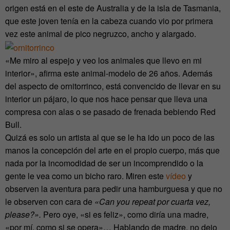
origen está en el este de Australia y de la isla de Tasmania,
que este joven tenía en la cabeza cuando vio por primera
vez este animal de pico negruzco, ancho y alargado.
«Me miro al espejo y veo los animales que llevo en mi
interior», afirma este animal-modelo de 26 años. Además
del aspecto de ornitorrinco, está convencido de llevar en su
interior un pájaro, lo que nos hace pensar que lleva una
compresa con alas o se pasado de frenada bebiendo Red
Bull.
Quizá es solo un artista al que se le ha ido un poco de las
manos la concepción del arte en el propio cuerpo, más que
nada por la incomodidad de ser un incomprendido o la
gente le vea como un bicho raro. Miren este
vídeo
y
observen la aventura para pedir una hamburguesa y que no
le observen con cara de
«Can you repeat por cuarta vez,
please?».
Pero oye, «si es feliz», como diría una madre,
«por mí, como si se opera»… Hablando de madre, no dejo