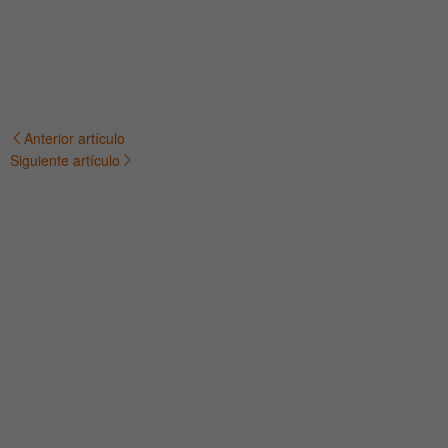
Anterior artículo
Navegación
Siguiente artículo
de
entradas