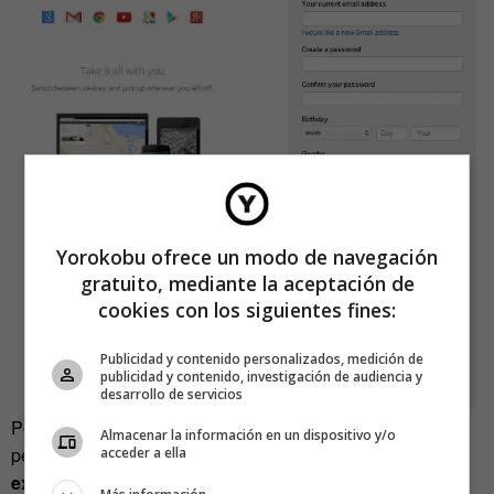
Yorokobu ofrece un modo de navegación
gratuito, mediante la aceptación de
cookies con los siguientes fines:
Publicidad y contenido personalizados, medición de
publicidad y contenido, investigación de audiencia y
desarrollo de servicios
Pero el correo de Google tiene puntos débiles, como el
Almacenar la información en un dispositivo y/o
pesado proceso de registro. Los
cuestionarios muy
acceder a ella
extensos o con demasiados campos a rellenar