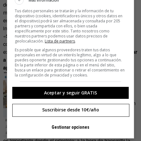
Más información
desalientan al futuro usuario. Para animarles a seguir, lo
Tus datos personales se tratarán y la información de tu
mejor es notificarles en qué momento del proceso se
dispositivo (cookies, identificadores únicos y otros datos en
encuentran, qué está haciendo la aplicación en cada
el dispositivo) podrá ser almacenada y consultada por 205
partners y compartida con ellos, o bien usada
instante y cuánto queda para el final.
específicamente por este sitio. Tanto nosotros como
«
Snapchat
te prepara para que le permitas acceder a los
nuestros partners podemos usar datos precisos de
geolocalización.
Lista de partners
.
contactos dándote la opción de encontrar a tus amigos»,
Es posible que algunos proveedores traten tus datos
explica el diseñador ante una
consulta
.
«Puedes encontrar
personales en virtud de un interés legítimo, algo a lo que
a tus amigos» suena mucho más amable que «la
puedes oponerte gestionando tus opciones a continuación.
En la parte inferior de esta página o en el menú del sitio,
aplicación necesita acceder a tus contactos»
.
busca un enlace para gestionar o retirar el consentimiento en
la configuración de privacidad y cookies.
Aceptar y seguir GRATIS
Una buena estrategia de comunicación
Suscribirse desde 10€/año
Gestionar opciones
es importante desde el principio; a la hora de transmitir la