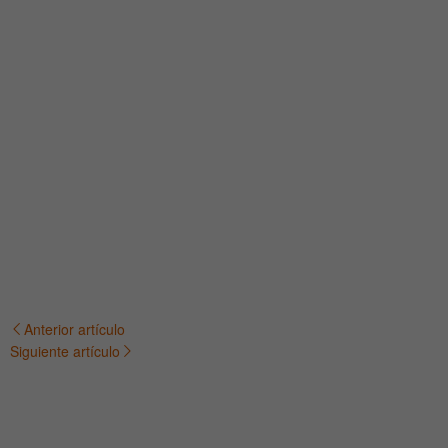
Anterior artículo
Navegación
Siguiente artículo
de
entradas