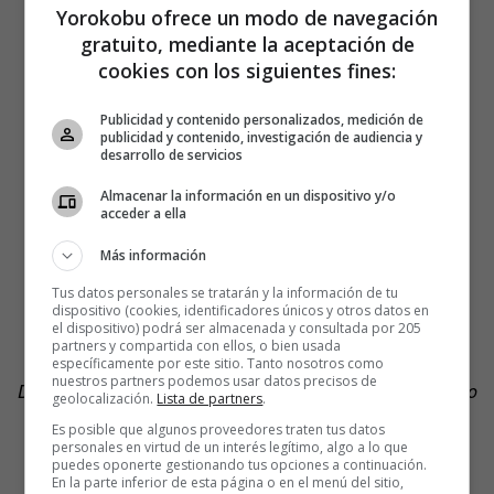
Yorokobu ofrece un modo de navegación
gratuito, mediante la aceptación de
cookies con los siguientes fines:
Publicidad y contenido personalizados, medición de
publicidad y contenido, investigación de audiencia y
desarrollo de servicios
Almacenar la información en un dispositivo y/o
acceder a ella
Más información
Tus datos personales se tratarán y la información de tu
dispositivo (cookies, identificadores únicos y otros datos en
el dispositivo) podrá ser almacenada y consultada por 205
Pajímetro se puede descargar del Android Market de
partners y compartida con ellos, o bien usada
manera gratuita.
específicamente por este sitio. Tanto nosotros como
nuestros partners podemos usar datos precisos de
Disclaimer: Yorokobu no tiene constancia de que Pajímetro
geolocalización.
Lista de partners
.
haya sido creado por los programadores de Menéame.
Es posible que algunos proveedores traten tus datos
personales en virtud de un interés legítimo, algo a lo que
puedes oponerte gestionando tus opciones a continuación.
En la parte inferior de esta página o en el menú del sitio,