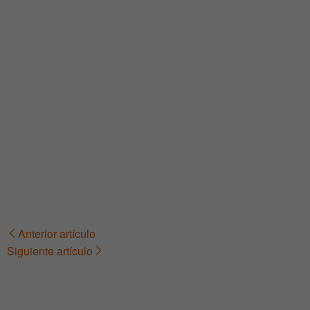
Anterior artículo
Navegación
Siguiente artículo
de
entradas