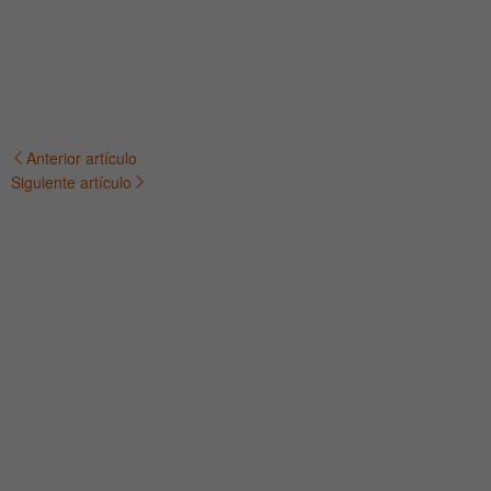
Anterior artículo
Navegación
Siguiente artículo
de
entradas