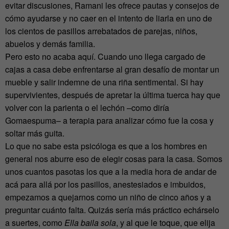
evitar discusiones, Ramani les ofrece pautas y consejos de
cómo ayudarse y no caer en el intento de liarla en uno de
los cientos de pasillos arrebatados de parejas, niños,
abuelos y demás familia.
Pero esto no acaba aquí. Cuando uno llega cargado de
cajas a casa debe enfrentarse al gran desafío de montar un
mueble y salir indemne de una riña sentimental. Si hay
supervivientes, después de apretar la última tuerca hay que
volver con la parienta o el lechón –como diría
Gomaespuma– a terapia para analizar cómo fue la cosa y
soltar más guita.
Lo que no sabe esta psicóloga es que a los hombres en
general nos aburre eso de elegir cosas para la casa. Somos
unos cuantos pasotas los que a la media hora de andar de
acá para allá por los pasillos, anestesiados e imbuidos,
empezamos a quejarnos como un niño de cinco años y a
preguntar cuánto falta. Quizás sería más práctico echárselo
a suertes, como
Ella baila sola
, y al que le toque, que elija