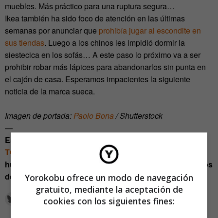
muebles. Más práctico para una ruptura segura…
Ikea también ha sido foco de atención en las últimas
semanas por anunciar que
prohibía jugar al escondite en
sus tiendas
. Luego a los chinos les impidió dormir la
siestecica en los sofás… A este paso lo próximo va a ser
prohibir robar más lápices para abandonarlos sin punta en
el cajón de casa. Esperamos impacientes la siguiente
noticia de la marca sueca.
Imagen de portada:
Paolo Bona
/ Shutterstock
—
Estos artículos, escritos por
PARECE DEL MUNDO
TODAY
, pueden ser a veces interpretaciones ficticias y
humorísticas de noticias reales que aparecen en medios
de comunicación.
Yorokobu ofrece un modo de navegación
gratuito, mediante la aceptación de
cookies con los siguientes fines: