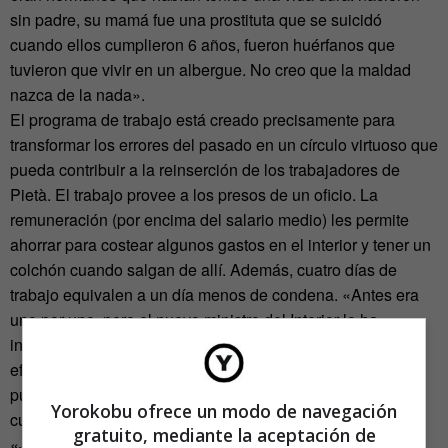
sin padre, su mamá fue una prostituta que se suicidó
cuando ellos cumplieron 6 años, fueron huérfanos que
tuvieron que vivir en un albergue. No creo que la maldad
nazca de la nada».
El programa de trabajo está creado precisamente para
transformar los errores del pasado en un círculo virtuoso que
pueda contribuir a la reinserción de los trabajadores de
Pietà. El trabajo provee a los presos de un oficio. La
remuneración (por encima del salario medio) les permite
ahorrar para costear algunos gastos en el interior y tener un
colchón cuando salgan de allí. Además, cuatro días de
trabajo equivalen a un día menos de condena. «Antes era
uno por uno, pero el nuevo ministro del Interior lo ha
incrementado», dice Jacob, enfrentado en persona a los
efectos de una justicia muchas veces arbitraria. La marca
puede, incluso, convertirse en un lugar de oportunidades
Yorokobu ofrece un modo de navegación
cuando son liberados de los correccionales.
gratuito, mediante la aceptación de
«Justo mañana tenemos una citación judicial con una de