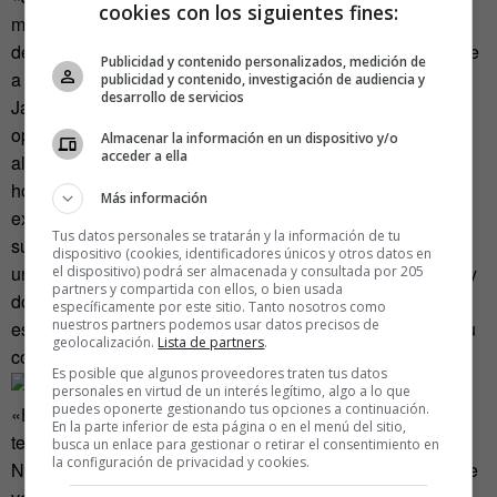
cookies con los siguientes fines:
mis costureras. Tiene 30 años y es fantástica. Estoy
deseando que salga para poder contratarla y que me ayude
Publicidad y contenido personalizados, medición de
a manejar el stock y hacer el control de calidad», indica
publicidad y contenido, investigación de audiencia y
desarrollo de servicios
Jacob en el salón de su casa en Lima, donde dirige las
operaciones de la compañía. Hasta ahora, todo el trabajo
Almacenar la información en un dispositivo y/o
acceder a ella
alrededor de la marca en el exterior ha recaído sobre los
hombros del francés. De allí que no vea la hora de poder
Más información
expandir las operaciones. El diseñador habla a diario con
Tus datos personales se tratarán y la información de tu
sus compañeros por teléfono y visita las cárceles al menos
dispositivo (cookies, identificadores únicos y otros datos en
una vez por semana. «Es un paseo de entre hora y media y
el dispositivo) podrá ser almacenada y consultada por 205
partners y compartida con ellos, o bien usada
dos horas en autobús», comenta el bretón de 28 años, que
específicamente por este sitio. Tanto nosotros como
nuestros partners podemos usar datos precisos de
espera convertir el sótano en el lugar de operaciones de su
geolocalización.
Lista de partners
.
compañía.
Es posible que algunos proveedores traten tus datos
personales en virtud de un interés legítimo, algo a lo que
puedes oponerte gestionando tus opciones a continuación.
«Hemos logrado vender las 3.000 prendas de la última
En la parte inferior de esta página o en el menú del sitio,
temporada, pero ahora es cuando se complican las cosas.
busca un enlace para gestionar o retirar el consentimiento en
la configuración de privacidad y cookies.
No quiero que Pietà se quede en algo de nicho. Quiero que