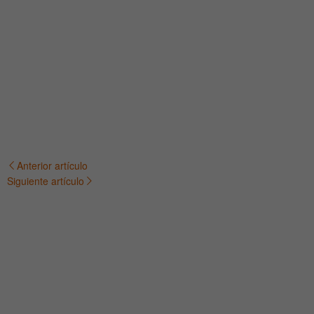
Anterior artículo
Navegación
Siguiente artículo
de
entradas