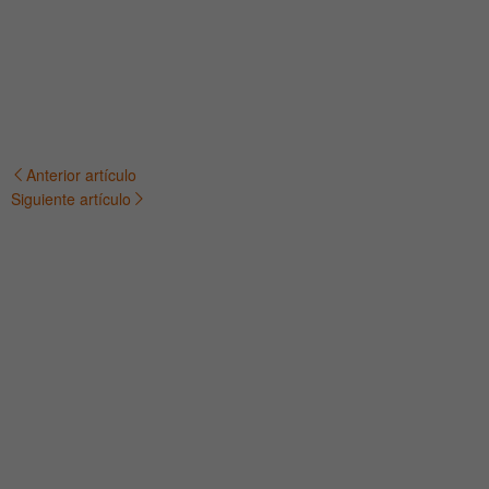
Anterior artículo
Navegación
Siguiente artículo
de
entradas