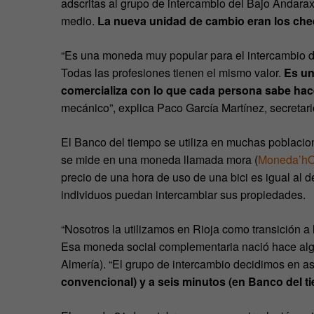
adscritas al grupo de intercambio del Bajo Andarax
medio.
La nueva unidad de cambio eran los cheq
“Es una moneda muy popular para el intercambio de
Todas las profesiones tienen el mismo valor.
Es un
comercializa con lo que cada persona sabe hac
mecánico”, explica Paco García Martínez, secreta
El Banco del tiempo se utiliza en muchas poblacio
se mide en una moneda llamada mora (
Moneda’h
precio de una hora de uso de una bici es igual al d
individuos puedan intercambiar sus propiedades.
“Nosotros la utilizamos en Rioja como transición a 
Esa moneda social complementaria nació hace algo
Almería). “El grupo de intercambio decidimos en 
convencional) y a seis minutos (en Banco del t