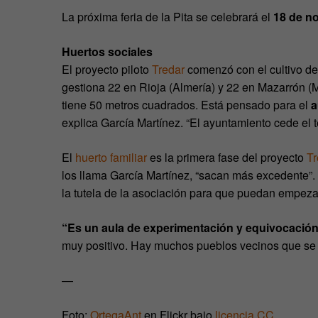
La próxima feria de la Pita se celebrará el
18 de n
Huertos sociales
El proyecto piloto
Tredar
comenzó con el cultivo d
gestiona 22 en Rioja (Almería) y 22 en Mazarrón (M
tiene 50 metros cuadrados. Está pensado para el
a
explica García Martínez. “El ayuntamiento cede el 
El
huerto familiar
es la primera fase del proyecto
Tr
los llama García Martínez, “sacan más excedente”.
la tutela de la asociación para que puedan empezar
“Es un aula de experimentación y equivocació
muy positivo. Hay muchos pueblos vecinos que se h
—
Foto:
OrtegaAnt
en Flickr bajo
licencia CC
.