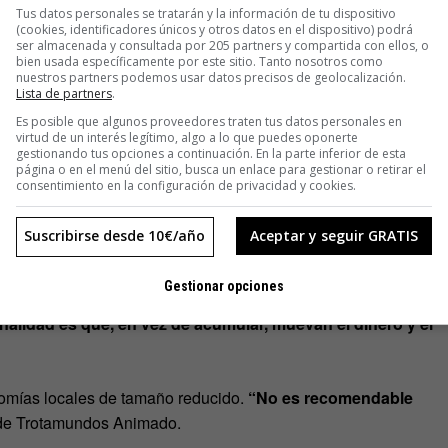
Tus datos personales se tratarán y la información de tu dispositivo
a
(si en tres meses no la utilizas, pierde un 10% de su valor) y
(cookies, identificadores únicos y otros datos en el dispositivo) podrá
ser almacenada y consultada por 205 partners y compartida con ellos, o
la has usado, la pierdes)”, comenta. “Estas medidas favorecen
bien usada específicamente por este sitio. Tanto nosotros como
era moneda cuando se genera actividad
«.
nuestros partners podemos usar datos precisos de geolocalización.
Lista de partners
.
Es posible que algunos proveedores traten tus datos personales en
 de migas en el mercadillo. Las devolví al cajero humano y
virtud de un interés legítimo, algo a lo que puedes oponerte
bajo de un electricista, un masaje, una clase…
Esa
gestionando tus opciones a continuación. En la parte inferior de esta
página o en el menú del sitio, busca un enlace para gestionar o retirar el
os tenemos ahí nuestra cuenta y un balance de las
consentimiento en la configuración de privacidad y cookies.
ínez.
Suscribirse desde 10€/año
Aceptar y seguir GRATIS
ía.
La hora del cierre del mercado marca el fin de la validez
ecoge las monedas y ajusta las cuentas de cada uno en su
Gestionar opciones
moneda con una estética distinta para que los individuos no
inalidad es que, en vez de acumular, muevan el dinero y el
omías locales de tamaño reducido.
“No es recomendable
o de Trotamundos Animado.