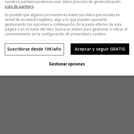
nuestros partners podemos usar datos precisos de geolocalización.
Lista de partners
.
Es posible que algunos proveedores traten tus datos personales en
virtud de un interés legítimo, algo a lo que puedes oponerte
gestionando tus opciones a continuación. En la parte inferior de esta
página o en el menú del sitio, busca un enlace para gestionar o retirar el
consentimiento en la configuración de privacidad y cookies.
Suscribirse desde 10€/año
Aceptar y seguir GRATIS
Gestionar opciones