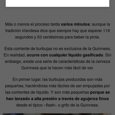
Más o menos el proceso tarda
varios minutos
: aunque la
tradición irlandesa dice que siempre hay que esperar 119
segundos y 53 centésimas para beber la pinta.
Esta corriente de burbujas no es exclusiva de la Guinness.
En realidad,
ocurre con cualquier líquido gasificado
. Sin
embargo, existe una serie de características de la cerveza
Guinness que la hacen más fácil de ver.
En primer lugar, las burbujas producidas son más
pequeñas, haciéndolas más fáciles de ser empujadas por
las corrientes de líquido. Y son más pequeñas
porque se
han lanzado a alta presión a través de agujeros finos
desde el típico «flash» o grifo de la Guinness.