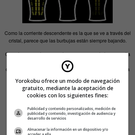
Como la corriente descendente es la que se ve a través del
cristal, parece que las burbujas están siempre bajando.
Con el tiempo, el proceso de asentamiento de la espumilla
llega a su fin, pues cada vez más burbujas se han
depositado en la parte superior de la cerveza durante esta
sedimentación boca-abajo,
por lo que la corriente
Yorokobu ofrece un modo de navegación
circulante pierde ímpetu y, con ello, termina por
gratuito, mediante la aceptación de
desaparecer
.
cookies con los siguientes fines:
Publicidad y contenido personalizados, medición de
publicidad y contenido, investigación de audiencia y
desarrollo de servicios
Almacenar la información en un dispositivo y/o
acceder a ella