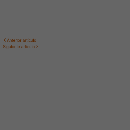
Anterior artículo
Navegación
Siguiente artículo
de
entradas