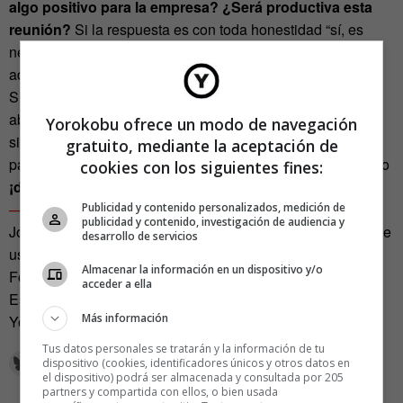
algo positivo para la empresa? ¿Será productiva esta
reunión?
Si la respuesta es con toda honestidad “sí, es
necesaria para la compañía o el proyecto”, entonces
adelante con ella.
Si, por el contrario, la respuesta es no y sólo estáis
aburridos, no queréis trabajar mucho ese día o,
Yorokobu ofrece un modo de navegación
simplemente, queréis aparentar, llamad a vuestra madre
gratuito, mediante la aceptación de
para decirle cuánto la queréis o id a tomar unas cañas, pero
cookies con los siguientes fines:
¡dejad al personal que trabaje en paz!
—
Publicidad y contenido personalizados, medición de
publicidad y contenido, investigación de audiencia y
José Alberto Benavides dialoga en Twitter con el nombre de
desarrollo de servicios
usuario
@joselond
.
Almacenar la información en un dispositivo y/o
Foto portada:
Opensourceway
bajo
lic. CC
acceder a ella
Este artículo fue publicado en el número de abril de
Más información
Yorokobu.
Tus datos personales se tratarán y la información de tu
dispositivo (cookies, identificadores únicos y otros datos en
el dispositivo) podrá ser almacenada y consultada por 205
partners y compartida con ellos, o bien usada