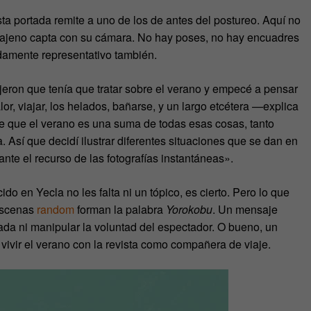
ta portada remite a uno de los de antes del postureo. Aquí no
o ajeno capta con su cámara. No hay poses, no hay encuadres
damente representativo también.
eron que tenía que tratar sobre el verano y empecé a pensar
or, viajar, los helados, bañarse, y un largo etcétera —explica
 de que el verano es una suma de todas esas cosas, tanto
 Así que decidí ilustrar diferentes situaciones que se dan en
te el recurso de las fotografías instantáneas».
ido en Yecla no les falta ni un tópico, es cierto. Pero lo que
 escenas
random
forman la palabra
Yorokobu
. Un mensaje
ada ni manipular la voluntad del espectador. O bueno, un
vivir el verano con la revista como compañera de viaje.