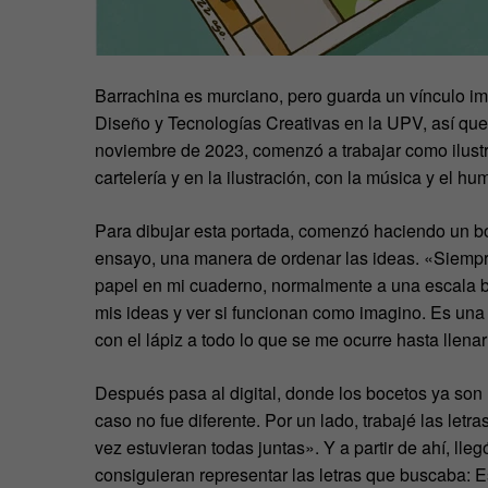
Barrachina es murciano, pero guarda un vínculo i
Diseño y Tecnologías Creativas en la UPV, así qu
noviembre de 2023, comenzó a trabajar como ilust
cartelería y en la ilustración, con la música y el h
Para dibujar esta portada, comenzó haciendo un b
ensayo, una manera de ordenar las ideas. «Siempr
papel en mi cuaderno, normalmente a una escala b
mis ideas y ver si funcionan como imagino. Es una 
con el lápiz a todo lo que se me ocurre hasta llenar
Después pasa al digital, donde los bocetos ya son m
caso no fue diferente. Por un lado, trabajé las letr
vez estuvieran todas juntas». Y a partir de ahí, ll
consiguieran representar las letras que buscaba: 