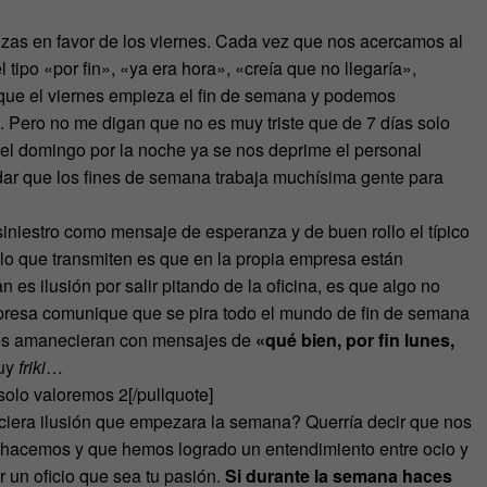
zas en favor de los viernes. Cada vez que nos acercamos al
 tipo «por fin», «ya era hora», «creía que no llegaría»,
 que el viernes empieza el fin de semana y podemos
. Pero no me digan que no es muy triste que de 7 días solo
 el domingo por la noche ya se nos deprime el personal
ar que los fines de semana trabaja muchísima gente para
iniestro como mensaje de esperanza y de buen rollo el típico
o que transmiten es que en la propia empresa están
es ilusión por salir pitando de la oficina, es que algo no
presa comunique que se pira todo el mundo de fin de semana
lunes amanecieran con mensajes de
«qué bien, por fin lunes,
muy
friki
…
 solo valoremos 2[/pullquote]
hiciera ilusión que empezara la semana? Querría decir que nos
e hacemos y que hemos logrado un entendimiento entre ocio y
 un oficio que sea tu pasión.
Si durante la semana haces