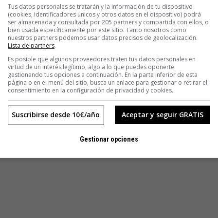
Tus datos personales se tratarán y la información de tu dispositivo
lta a la tortilla. Piensa por qué quieres que llegue el viernes,
(cookies, identificadores únicos y otros datos en el dispositivo) podrá
de qué manera podrías cambiar algo. Claro que cuesta cambiar,
ser almacenada y consultada por 205 partners y compartida con ellos, o
bien usada específicamente por este sitio. Tanto nosotros como
en de un día para otro, pero al menos si sabes qué es lo que
nuestros partners podemos usar datos precisos de geolocalización.
Lista de partners
.
n el que no existan los lunes, tal y como los conocemos
;
Es posible que algunos proveedores traten tus datos personales en
virtud de un interés legítimo, algo a lo que puedes oponerte
era, por objetivos y pueda elegir su horario en función de sus
gestionando tus opciones a continuación. En la parte inferior de esta
a cantidad de horas, sino por la calidad de los resultados; en
página o en el menú del sitio, busca un enlace para gestionar o retirar el
consentimiento en la configuración de privacidad y cookies.
 dicho, dedicar nuestro tiempo a lo que más nos guste y
Suscribirse desde 10€/año
Aceptar y seguir GRATIS
Gestionar opciones