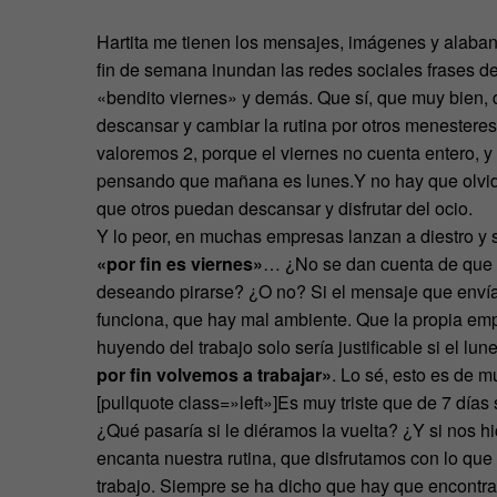
Hartita me tienen los mensajes, imágenes y alaban
fin de semana inundan las redes sociales frases del
«bendito viernes» y demás. Que sí, que muy bien,
descansar y cambiar la rutina por otros menesteres
valoremos 2, porque el viernes no cuenta entero, y
pensando que mañana es lunes.Y no hay que olvid
que otros puedan descansar y disfrutar del ocio.
Y lo peor, en muchas empresas lanzan a diestro y s
«por fin es viernes»
… ¿No se dan cuenta de que l
deseando pirarse? ¿O no? Si el mensaje que envían 
funciona, que hay mal ambiente. Que la propia em
huyendo del trabajo solo sería justificable si el 
por fin volvemos a trabajar»
. Lo sé, esto es de 
[pullquote class=»left»]Es muy triste que de 7 días
¿Qué pasaría si le diéramos la vuelta? ¿Y si nos 
encanta nuestra rutina, que disfrutamos con lo qu
trabajo. Siempre se ha dicho que hay que encontrar