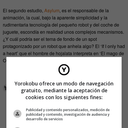
El segundo estudio,
Asylum
, es el responsable de la
animación, la cual, bajo la aparente simplicidad y la
rudimentaria tecnología del pequeño robot y del coche de
juguete, escondía en realidad unos complejos mecanismos.
¿Y cuál podría ser el tema de fondo de un spot
protagonizado por un robot que anhela algo? El ‘If I only had
a heart’ que el hombre de hojalata interpreta en ‘El mago de
Oz’ fue la opción elegida.
Yorokobu ofrece un modo de navegación
gratuito, mediante la aceptación de
cookies con los siguientes fines:
Publicidad y contenido personalizados, medición de
publicidad y contenido, investigación de audiencia y
desarrollo de servicios