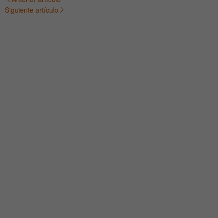
Navegación
Siguiente artículo
de
entradas