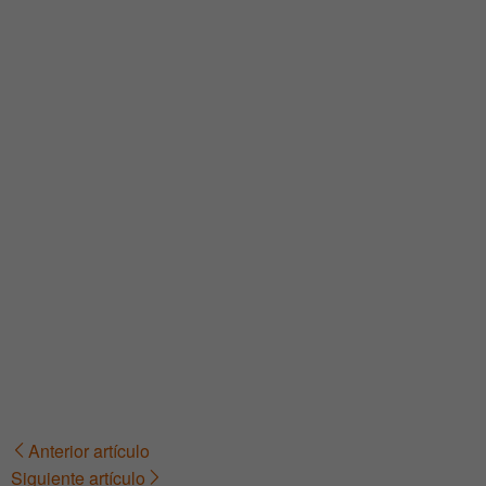
Anterior artículo
Navegación
Siguiente artículo