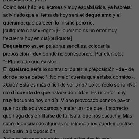
Como sois hábiles lectores y muy espabilados, ya habréis
adivinado que el tema de hoy será el
dequeísmo
y el
queísmo
, que parecen lo mismo pero no.
[pullquote class=»right»]El queísmo es un error muy
frecuente hoy en día[/pullquote]
Dequeísmo
es, en palabras sencillas, colocar la
preposición «
de»
donde no corresponde. Por ejemplo:
*«Pienso de que existo».
El
queísmo
sería lo contrario: quitar la preposición «
de»
de
donde no se debe: *«No me dí cuenta que estaba dormido».
¿Qué? Esta es más difícil de ver, ¿no? Lo correcto sería «No
me
dí cuenta de que
estaba dormido». Es un error muy
muy frecuente hoy en día. Viene provocado por ese pavor
que nos da equivocarnos y meter un «de que» incorrecto
que haga desternillarse de la risa al que nos escucha. Más
sobre todo cuando algunas construcciones pueden decirse
con o sin la preposición.
Así que, en caso de duda, usad estos dos trucos: