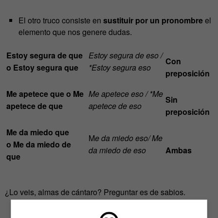
El otro truco consiste en
sustituir por un pronombre
el
elemento que nos genere dudas.
Estoy segura de que
Estoy segura de eso /
Con
o Estoy segura que
*Estoy segura es
o
preposición
Me apetece que o Me
Me apetece eso / *Me
Sin
apetece de que
apetece de eso
preposición
Me da miedo que
M
e da miedo eso/ Me
o Me da miedo de
da miedo de eso
Ambas
que
¿Lo veis, almas de cántaro? Preguntar es de sabios.