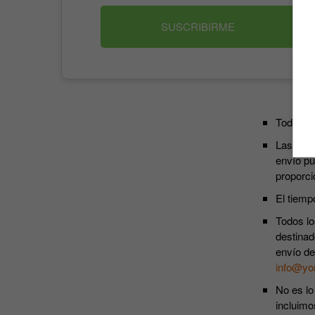
SUSCRIBIRME
Todos lo
Las susc
envío pu
proporci
El tiemp
Todos lo
destinad
envío de
info@yo
No es lo
incluimo