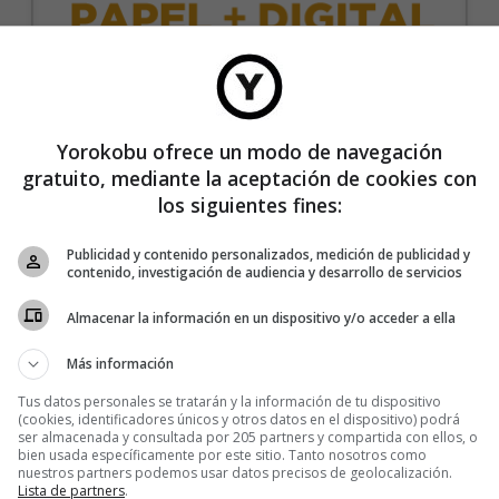
35€/año
Yorokobu ofrece un modo de navegación
gratuito, mediante la aceptación de cookies con
Recibe 4 números de la revista Yorokobu.
los siguientes fines:
Accede a todas las revistas en formato digital.
Publicidad y contenido personalizados, medición de publicidad y
Accede al contenido exclusivo de Yorokobu.
contenido, investigación de audiencia y desarrollo de servicios
Elimina la publicidad de los contenidos.
Almacenar la información en un dispositivo y/o acceder a ella
Recibe newsletters con contenido exclusivo para
suscriptores.
Más información
Sin compromiso de permanencia. Recibe en casa
Tus datos personales se tratarán y la información de tu dispositivo
los cuatro números que publicamos cada año.
(cookies, identificadores únicos y otros datos en el dispositivo) podrá
ser almacenada y consultada por 205 partners y compartida con ellos, o
Precio para la península y Baleares.
bien usada específicamente por este sitio. Tanto nosotros como
nuestros partners podemos usar datos precisos de geolocalización.
Lista de partners
.