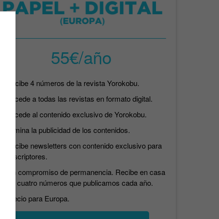
55€/año
Recibe 4 números de la revista Yorokobu.
Accede a todas las revistas en formato digital.
Accede al contenido exclusivo de Yorokobu.
Elimina la publicidad de los contenidos.
Recibe newsletters con contenido exclusivo para
suscriptores.
Sin compromiso de permanencia. Recibe en casa
los cuatro números que publicamos cada año.
Precio para Europa.