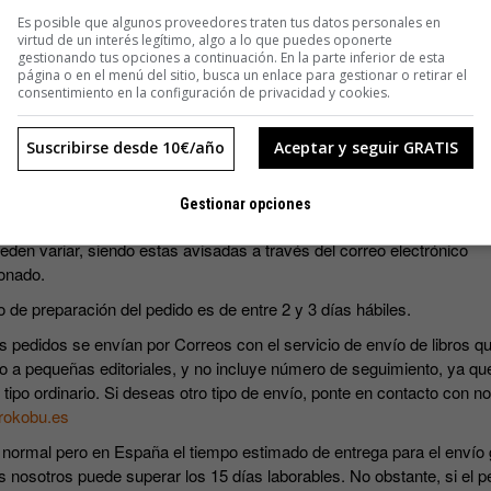
SUSCRIBIRME
Es posible que algunos proveedores traten tus datos personales en
virtud de un interés legítimo, algo a lo que puedes oponerte
gestionando tus opciones a continuación. En la parte inferior de esta
página o en el menú del sitio, busca un enlace para gestionar o retirar el
consentimiento en la configuración de privacidad y cookies.
Suscribirse desde 10€/año
Aceptar y seguir GRATIS
s precios incluyen IVA.
Gestionar opciones
ripciones incluyen los cuatro números que se editan al año. Las fec
eden variar, siendo estas avisadas a través del correo electrónico
onado.
o de preparación del pedido es de entre 2 y 3 días hábiles.
s pedidos se envían por Correos con el servicio de envío de libros qu
o a pequeñas editoriales, y no incluye número de seguimiento, ya qu
 tipo ordinario. Si deseas otro tipo de envío, ponte en contacto con n
rokobu.es
 normal pero en España el tiempo estimado de entrega para el envío 
s nosotros puede superar los 15 días laborables. No obstante, si el p