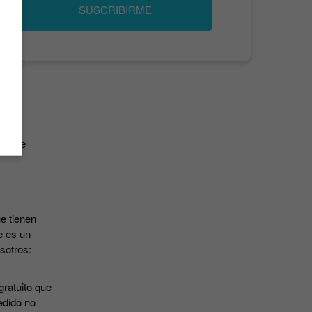
SUSCRIBIRME
has de
e tienen
e es un
osotros:
gratuito que
edido no