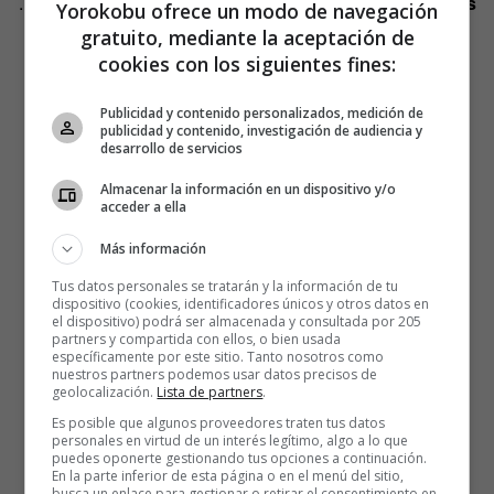
. Por ejemplo, cómo encontró su
vocación a través de las
Yorokobu ofrece un modo de navegación
mentiras
.
gratuito, mediante la aceptación de
cookies con los siguientes fines:
. Cómo
el desinterés
por algo se puede convertir en un
elemento de lo más motivador (por otra cosa, claro).
Publicidad y contenido personalizados, medición de
publicidad y contenido, investigación de audiencia y
desarrollo de servicios
.
Dónde busca un poco de luz
cuando se ciernen las
tinieblas sobre su inspiración.
Almacenar la información en un dispositivo y/o
acceder a ella
. Cuál es el proyecto en el que se ha sentido realmente
Más información
libre
.
Tus datos personales se tratarán y la información de tu
dispositivo (cookies, identificadores únicos y otros datos en
. Qué sería y dónde estaría de no ser guionista.
el dispositivo) podrá ser almacenada y consultada por 205
partners y compartida con ellos, o bien usada
específicamente por este sitio. Tanto nosotros como
nuestros partners podemos usar datos precisos de
geolocalización.
Lista de partners
.
Es posible que algunos proveedores traten tus datos
personales en virtud de un interés legítimo, algo a lo que
puedes oponerte gestionando tus opciones a continuación.
En la parte inferior de esta página o en el menú del sitio,
busca un enlace para gestionar o retirar el consentimiento en