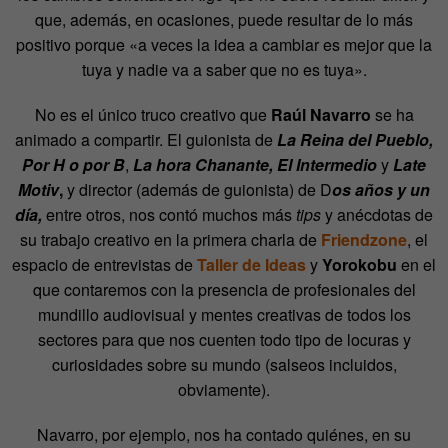
que, además, en ocasiones, puede resultar de lo más
positivo porque «a veces la idea a cambiar es mejor que la
tuya y nadie va a saber que no es tuya».
No es el único truco creativo que
Raúl Navarro
se ha
animado a compartir. El guionista de
La Reina del Pueblo,
Por H o por B
,
La hora Chanante, El Intermedio
y
Late
Motiv
,
y director (además de guionista) de D
os años y un
día,
entre otros, nos contó muchos más
tips
y anécdotas de
su trabajo creativo en la primera charla de
Friendzone
, el
espacio de entrevistas de
Taller de Ideas
y
Yorokobu
en el
que contaremos con la presencia de profesionales del
mundillo audiovisual y mentes creativas de todos los
sectores para que nos cuenten todo tipo de locuras y
curiosidades sobre su mundo (salseos incluidos,
obviamente).
Navarro, por ejemplo, nos ha contado quiénes, en su