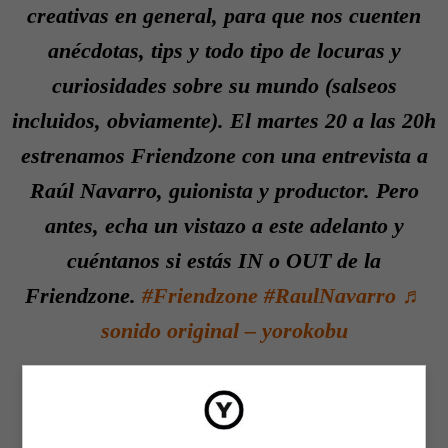
creativas en general, para que nos cuenten
anécdotas, tips y todo tipo de locuras y
curiosidades sobre su mundo (salseos
incluidos, obviamente). El martes 20 a las 20h
estrenamos Friendzone con una entrevista a
Raúl Navarro, guionista y productor. Pero
antes, echa un vistazo a este adelanto y
cuéntanos si estás IN o OUT de la
Friendzone.
#Friendzone
#RaulNavarro
♬
sonido original – yorokobu
Y también nos ha contado cómo fueron sus inicios como
guionista y algunas de las claves de su proceso creativo: