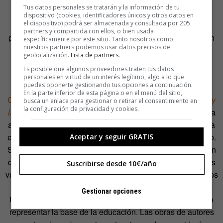
Hace décadas, la memorización de los poemas era una
Tus datos personales se tratarán y la información de tu
práctica habitual en los colegios británicos. Whitley y
dispositivo (cookies, identificadores únicos y otros datos en
el dispositivo) podrá ser almacenada y consultada por 205
Pullinger admiten que, aunque últimamente la costumbre
partners y compartida con ellos, o bien usada
parece haber vuelto a los currículos educativos, no existen
específicamente por este sitio. Tanto nosotros como
nuestros partners podemos usar datos precisos de
investigaciones sobre los efectos positivos de aprender
geolocalización.
Lista de partners
.
poesía en las aulas o cómo debería integrarse en los
Es posible que algunos proveedores traten tus datos
programas.
personales en virtud de un interés legítimo, algo a lo que
puedes oponerte gestionando tus opciones a continuación.
En España ha ocurrido algo similar. Como explica
Teresa
En la parte inferior de esta página o en el menú del sitio,
Colomer
en su artículo
La didáctica de la literatura: temas y
busca un enlace para gestionar o retirar el consentimiento en
la configuración de privacidad y cookies.
líneas de investigación e innovación
, desde la Edad Media
al siglo XIX, el principal propósito de la enseñanza literaria
era preparar a futuros profesionales para hablar en público.
Aceptar y seguir GRATIS
Sermones de iglesia, discursos políticos, lectura dictada en
clérigos, notarios, etc. También servía para inculcar ciertos
Suscribirse desde 10€/año
valores morales. En ambos casos, lo mejor eran los clásicos
griegos y latinos.
Gestionar opciones
Un poco más avanzado el siglo XIX, el clasicismo dejó de
representar la base de la educación. Las obras de autores